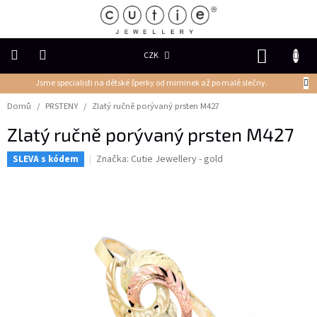
Přejít
na
obsah
NÁKUP
CZK
KOŠÍK
Jsme specialisti na dětské šperky od miminek až po malé slečny.
DĚTSKÉ
ŠPERKY
Domů
/
PRSTENY
/
Zlatý ručně porývaný prsten M427
Zlatý ručně porývaný prsten M427
PRSTENY
Značka:
Cutie Jewellery - gold
SLEVA s kódem
NÁUŠNICE
PŘÍVĚSKY
Řetízky
NÁRAMKY
PERLY