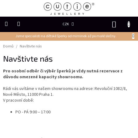
Přejít
na
obsah
NÁKUP
CZK
KOŠÍK
Jsme specialisti na dětské šperky od miminek až po malé slečny.
DĚTSKÉ
ŠPERKY
Domů
/
Navštivte nás
Navštivte nás
PRSTENY
Pro osobní odběr či výběr šperků je vždy nutná rezervace z
NÁUŠNICE
důvodu omezené kapacity showroomu.
Rádi vás uvítáme v našem showroomu na adrese: Revoluční 1082/8,
PŘÍVĚSKY
Nové Město, 11000 Praha 1.
V pracovní době:
Řetízky
PO - PÁ 9:00 – 17:00
NÁRAMKY
PERLY