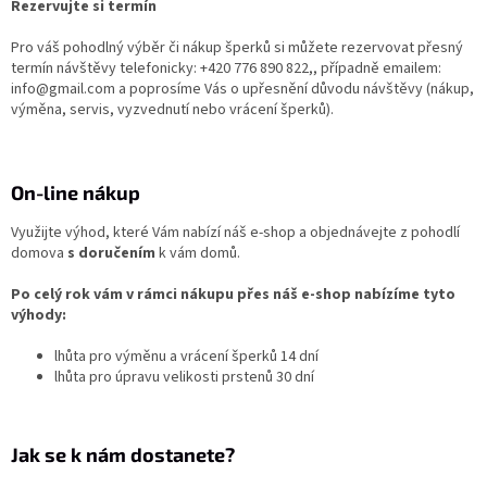
Rezervujte si termín
Pro váš pohodlný výběr či nákup šperků si můžete rezervovat přesný
RYTÉ
termín návštěvy telefonicky: +420 776 890 822,, případně emailem:
ŠPERKY
info@gmail.com
a poprosíme Vás o upřesnění důvodu návštěvy (nákup,
výměna, servis, vyzvednutí nebo vrácení šperků).
KERAMICKÉ
ŠPERKY
On-line nákup
DÁRKOVÉ
VOUCHERY
Využijte výhod, které Vám nabízí náš e-shop a objednávejte z pohodlí
domova
s doručením
k vám domů.
VELKOOBCHOD
Po celý rok vám v rámci nákupu přes náš e-shop nabízíme tyto
Měna
výhody:
(CZK)
lhůta pro výměnu a vrácení šperků 14 dní
lhůta pro úpravu velikosti prstenů 30 dní
Přihlášení
Jak se k nám dostanete?