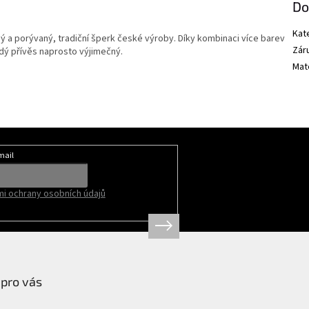
Do
Kat
ý a porývaný, tradiční šperk české výroby. Díky kombinaci více barev
Zár
dý přívěs naprosto výjimečný.
Mate
mail
i ochrany osobních údajů
 pro vás