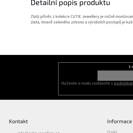
Detailní popis produktu
Zlatý přívěs z kolekce CUTIE Jewellery je ručně montovan
zlata, tmavě zeleného zirkonu a výrobních postupů je kaž
Z
á
E-
Odebírat newsletter
p
a
Vložením e-mailu souhlasíte s
podmínkam
t
í
Kontakt
Informace
O nás