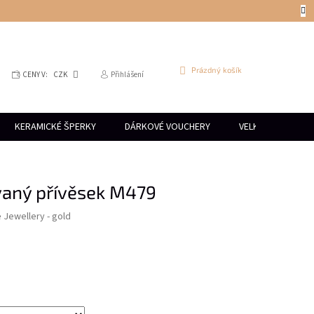
NÁKUPNÍ
Prázdný košík
CENY V:
CZK
Přihlášení
KOŠÍK
KERAMICKÉ ŠPERKY
DÁRKOVÉ VOUCHERY
VELKOOBCHOD
vaný přívěsek M479
e Jewellery - gold