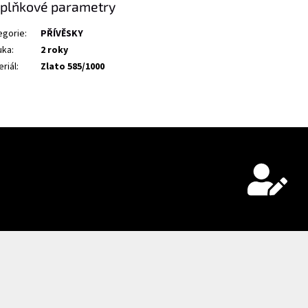
plňkové parametry
egorie
:
PŘÍVĚSKY
uka
:
2 roky
riál
:
Zlato 585/1000