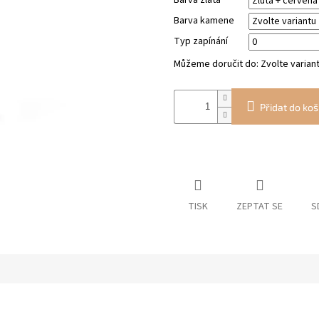
Barva zlata
Barva kamene
Typ zapínání
Můžeme doručit do:
Zvolte varian
Přidat do koš
TISK
ZEPTAT SE
S