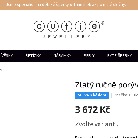
Jsme specialisti na dětské šperky od miminek až po malé slečny.
ÍVĚSKY
ŘETÍZKY
NÁRAMKY
PERLY
RYTÉ ŠPERKY
79
Zlatý ručně porý
Značka:
Cuti
SLEVA s kódem
3 672 Kč
Měrná
Zvolte variantu
cena: