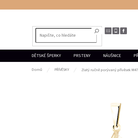
Přejít
na
obsah
DĚTSKÉ ŠPERKY
PRSTENY
NÁUŠNICE
PŘ
Domů
PŘÍVĚSKY
Zlatý ručně porývaný přívěsek M4