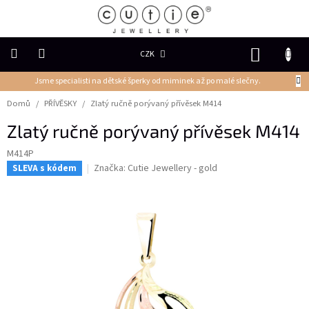
Přejít
na
obsah
NÁKUP
CZK
KOŠÍK
Jsme specialisti na dětské šperky od miminek až po malé slečny.
DĚTSKÉ
ŠPERKY
Domů
/
PŘÍVĚSKY
/
Zlatý ručně porývaný přívěsek M414
Zlatý ručně porývaný přívěsek M414
PRSTENY
M414P
Značka:
Cutie Jewellery - gold
SLEVA s kódem
NÁUŠNICE
PŘÍVĚSKY
Řetízky
NÁRAMKY
PERLY