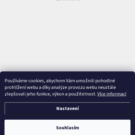
Používáme cookies, abychom Vám umožnili pohodlné
prohlížení webu a díky analýze provozu webu neustále
zlepšovali jeho funkce, výkon a použitelnost.
Více informací
Nastavení
Vytvořil Shoptet
&
Souhlasím
Copyright 2026
Cutie - Kids jewellery
. Všechna práva vyhrazena.