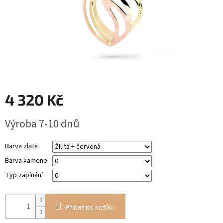
RYTÉ
ŠPERKY
KERAMICKÉ
ŠPERKY
DÁRKOVÉ
4 320 Kč
VOUCHERY
Měrná
Výroba 7-10 dnů
VELKOOBCHOD
cena:
Měna
Barva zlata
(CZK)
Barva kamene
Typ zapínání
Přihlášení
Přidat do košíku