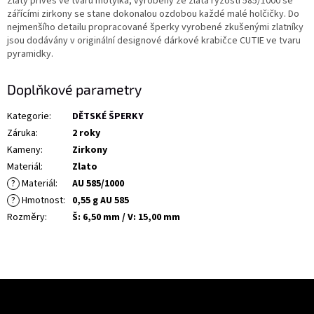
Zlatý přívěs ve tvaru motýlka, vyrobený ze zlata ryzosti 585/1000 se
zářícími zirkony se stane dokonalou ozdobou každé malé holčičky. Do
nejmenšího detailu propracované šperky vyrobené zkušenými zlatníky
jsou dodávány v originální designové dárkové krabičce CUTIE ve tvaru
pyramidky.
Doplňkové parametry
Kategorie
:
DĚTSKÉ ŠPERKY
Záruka
:
2 roky
Kameny
:
Zirkony
Materiál
:
Zlato
?
Materiál
:
AU 585/1000
?
Hmotnost
:
0,55 g AU 585
Rozměry
:
Š: 6,50 mm / V: 15,00 mm
Z
á