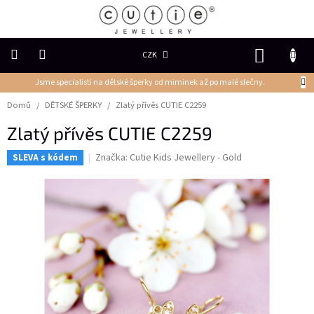
Přejít
na
obsah
NÁKUP
CZK
KOŠÍK
Jsme specialisti na dětské šperky od miminek až po malé slečny.
DĚTSKÉ
ŠPERKY
Domů
/
DĚTSKÉ ŠPERKY
/
Zlatý přívěs CUTIE C2259
Zlatý přívěs CUTIE C2259
PRSTENY
Značka:
Cutie Kids Jewellery - Gold
SLEVA s kódem
NÁUŠNICE
PŘÍVĚSKY
Řetízky
NÁRAMKY
PERLY