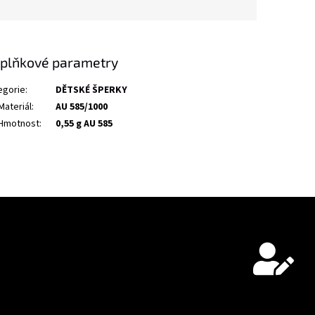
plňkové parametry
egorie
:
DĚTSKÉ ŠPERKY
Materiál
:
AU 585/1000
Hmotnost
:
0,55 g AU 585
ny osobních údajů