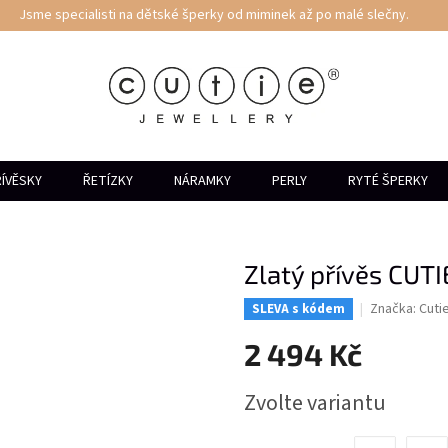
Jsme specialisti na dětské šperky od miminek až po malé slečny.
ÍVĚSKY
ŘETÍZKY
NÁRAMKY
PERLY
RYTÉ ŠPERKY
Zlatý přívěs CUT
Značka:
Cuti
SLEVA s kódem
2 494 Kč
Měrná
Zvolte variantu
cena: