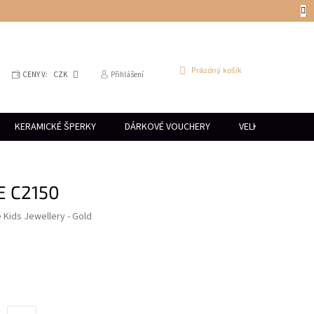
NÁKUPNÍ
Prázdný košík
CENY V:
CZK
Přihlášení
KOŠÍK
KERAMICKÉ ŠPERKY
DÁRKOVÉ VOUCHERY
VELKOOBCHOD
IE C2150
e Kids Jewellery - Gold