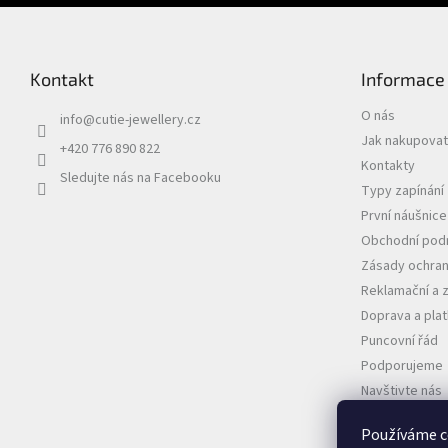
Kontakt
Informace
O nás
info
@
cutie-jewellery.cz
Jak nakupovat
+420 776 890 822
Kontakty
Sledujte nás na Facebooku
Typy zapínání
První náušnic
Obchodní pod
Zásady ochran
Reklamační a 
Doprava a pla
Puncovní řád
Podporujeme
Navštivte nás
VELKOOBCHO
Používáme c