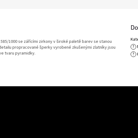
Do
Kat
i 585/1000 se zářícími zirkony v široké paletě barev se stanou
?
etailu propracované šperky vyrobené zkušenými zlatníky jsou
ve tvaru pyramidky.
?
E-mail
Vložením e-mailu souhlasíte s
podmínkami ochra
uktech na našem e-shopu.
PŘIHLÁSIT SE