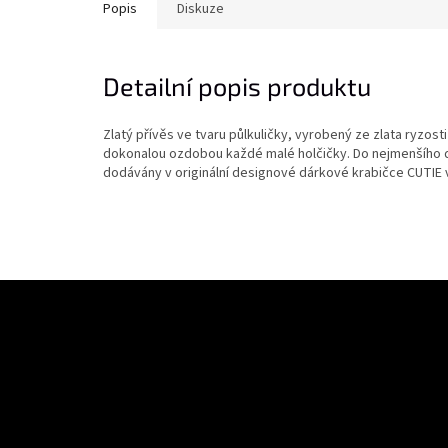
Popis
Diskuze
Detailní popis produktu
Zlatý přívěs ve tvaru půlkuličky, vyrobený ze zlata ryzost
dokonalou ozdobou každé malé holčičky. Do nejmenšího d
dodávány v originální designové dárkové krabičce CUTIE 
Z
á
Odebírat newsletter
p
a
Vložte svůj e-mail a my vám budeme zasílat informace o nových prod
t
í