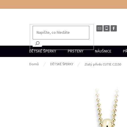
Přejít
na
obsah
DĚTSKÉ ŠPERKY
PRSTENY
NÁUŠNICE
PŘ
Domů
DĚTSKÉ ŠPERKY
Zlatý přívěs CUTIE C2150