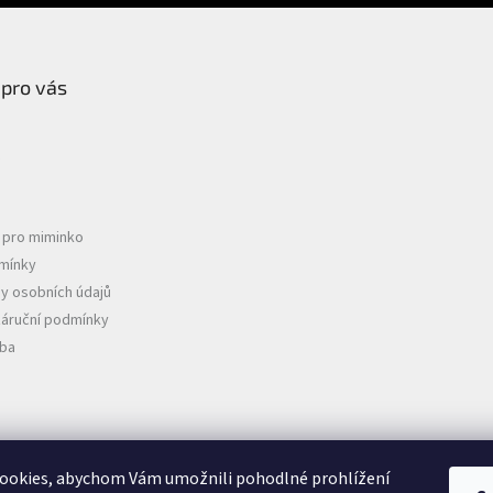
 pro vás
e pro miminko
mínky
y osobních údajů
záruční podmínky
tba
D
ookies, abychom Vám umožnili pohodlné prohlížení