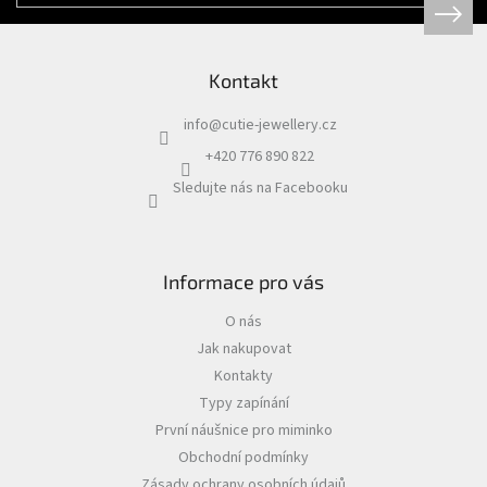
Kontakt
info
@
cutie-jewellery.cz
+420 776 890 822
Sledujte nás na Facebooku
Informace pro vás
O nás
Jak nakupovat
Kontakty
Typy zapínání
První náušnice pro miminko
Obchodní podmínky
Zásady ochrany osobních údajů