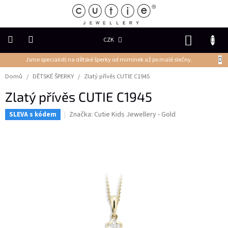
Přejít
na
obsah
NÁKUP
CZK
KOŠÍK
Jsme specialisti na dětské šperky od miminek až po malé slečny.
DĚTSKÉ
ŠPERKY
Domů
/
DĚTSKÉ ŠPERKY
/
Zlatý přívěs CUTIE C1945
Zlatý přívěs CUTIE C1945
PRSTENY
Značka:
Cutie Kids Jewellery - Gold
SLEVA s kódem
NÁUŠNICE
PŘÍVĚSKY
Řetízky
NÁRAMKY
PERLY