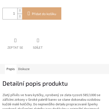
Přidat do košíku
ZEPTAT SE
SDÍLET
Popis
Diskuze
Detailní popis produktu
Zlatý přívěs ve tvaru kytičky, vyrobený ze zlata ryzosti 585/1000 se
zářícími zirkony v široké paletě barev se stane dokonalou ozdobou
každé malé holčičky. Do nejmenšího detailu propracované šperky
vyrobené zkušenými zlatníky jsou dodávány v originální designové