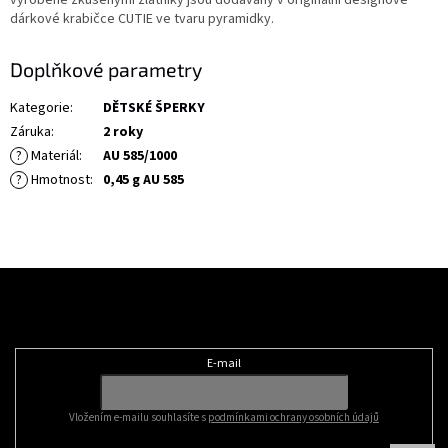
dárkové krabičce CUTIE ve tvaru pyramidky.
Doplňkové parametry
Kategorie
:
DĚTSKÉ ŠPERKY
Záruka
:
2 roky
?
Materiál
:
AU 585/1000
?
Hmotnost
:
0,45 g AU 585
Z
á
Odebírat newsletter
p
a
t
E-mail
í
Vložením e-mailu souhlasíte s
podmínkami ochrany osobních údajů