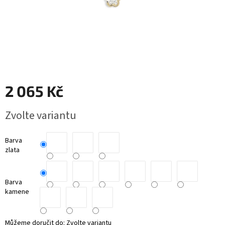
RYTÉ
ŠPERKY
KERAMICKÉ
ŠPERKY
2 065 Kč
DÁRKOVÉ
VOUCHERY
Měrná
Zvolte variantu
cena:
VELKOOBCHOD
Barva
Měna
(CZK)
zlata
Přihlášení
Barva
kamene
Můžeme doručit do:
Zvolte variantu