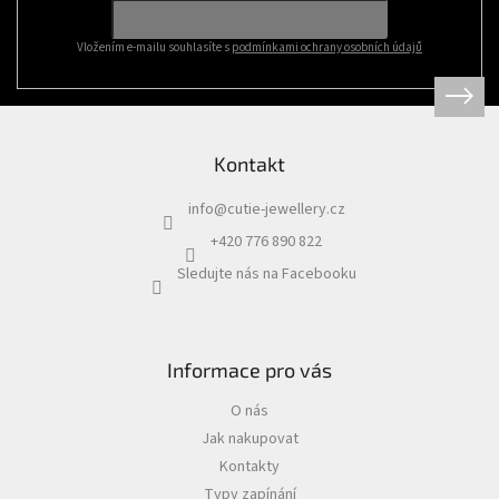
í
Vložením e-mailu souhlasíte s
podmínkami ochrany osobních údajů
Kontakt
info
@
cutie-jewellery.cz
+420 776 890 822
Sledujte nás na Facebooku
Informace pro vás
O nás
Jak nakupovat
Kontakty
Typy zapínání