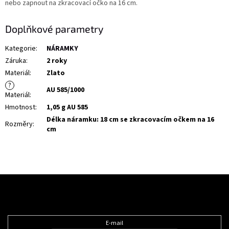
nebo zapnout na zkracovací očko na 16 cm.
Doplňkové parametry
Kategorie
:
NÁRAMKY
Záruka
:
2 roky
Materiál
:
Zlato
?
AU 585/1000
Materiál
:
Hmotnost
:
1,05 g AU 585
Délka náramku: 18 cm se zkracovacím očkem na 16
Rozměry
:
cm
Z
á
Odebírat newsletter
p
a
t
E-mail