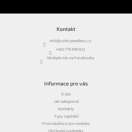
PŘIHLÁSIT SE
Kontakt
info
@
cutie-jewellery.cz
+420 776 890 822
Sledujte nás na Facebooku
Informace pro vás
O nás
Jak nakupovat
Kontakty
Typy zapínání
První náušnice pro miminko
Obchodní podmínky