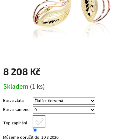
RYTÉ
ŠPERKY
KERAMICKÉ
ŠPERKY
DÁRKOVÉ
VOUCHERY
8 208 Kč
VELKOOBCHOD
Měrná
Skladem
(1 ks)
cena:
Měna
(CZK)
Barva zlata
Barva kamene
Přihlášení
Typ zapínání
Můžeme doručit do:
10.8.2026