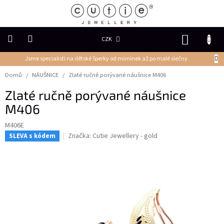
Přejít
na
obsah
NÁKUP
CZK
KOŠÍK
Jsme specialisti na dětské šperky od miminek až po malé slečny.
DĚTSKÉ
ŠPERKY
Domů
/
NÁUŠNICE
/
Zlaté ručně porývané náušnice M406
Zlaté ručně porývané náušnice
PRSTENY
M406
NÁUŠNICE
M406E
Značka:
Cutie Jewellery - gold
SLEVA s kódem
PŘÍVĚSKY
Řetízky
NÁRAMKY
PERLY