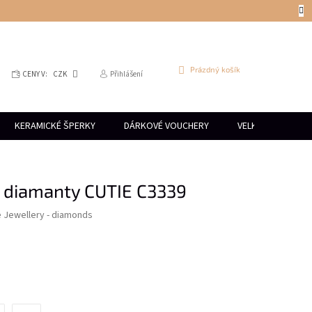
NÁKUPNÍ
Prázdný košík
CENY V:
CZK
Přihlášení
KOŠÍK
KERAMICKÉ ŠPERKY
DÁRKOVÉ VOUCHERY
VELKOOBCHOD
s diamanty CUTIE C3339
e Jewellery - diamonds