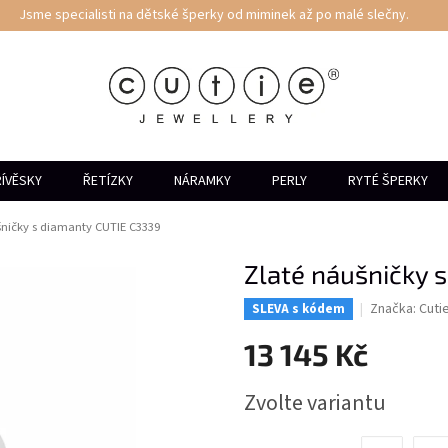
Jsme specialisti na dětské šperky od miminek až po malé slečny.
ÍVĚSKY
ŘETÍZKY
NÁRAMKY
PERLY
RYTÉ ŠPERKY
šničky s diamanty CUTIE C3339
Zlaté náušničky 
Značka:
Cuti
SLEVA s kódem
13 145 Kč
Měrná
Zvolte variantu
cena: