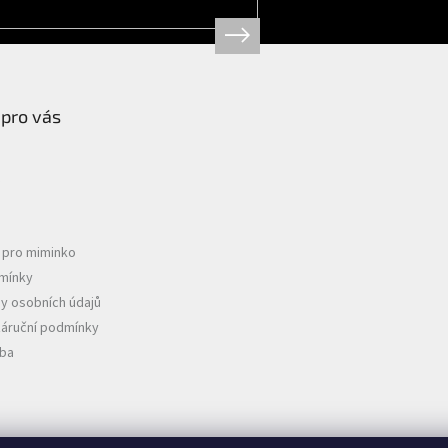
 pro vás
e pro miminko
mínky
y osobních údajů
záruční podmínky
tba