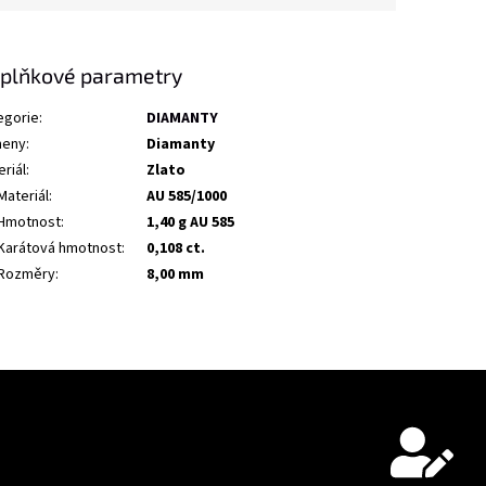
plňkové parametry
egorie
:
DIAMANTY
eny
:
Diamanty
riál
:
Zlato
Materiál
:
AU 585/1000
Hmotnost
:
1,40 g AU 585
Karátová hmotnost
:
0,108 ct.
Rozměry
:
8,00 mm