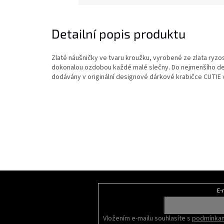
Detailní popis produktu
Zlaté náušničky ve tvaru kroužku, vyrobené ze zlata ryzosti
dokonalou ozdobou každé malé slečny. Do nejmenšího de
dodávány v originální designové dárkové krabičce CUTIE 
Z
á
E-
Odebírat newsletter
p
a
Vložením e-mailu souhlasíte s
podmínkam
t