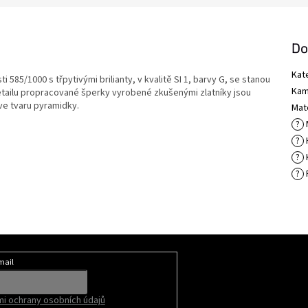
Do
Kat
 585/1000 s třpytivými brilianty, v kvalitě SI 1, barvy G, se stanou
Kam
tailu propracované šperky vyrobené zkušenými zlatníky jsou
ve tvaru pyramidky.
Mate
?
?
?
?
mail
i ochrany osobních údajů