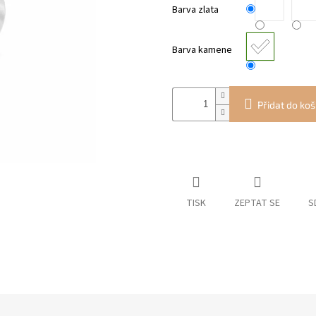
Barva zlata
Barva kamene
Přidat do koš
TISK
ZEPTAT SE
S