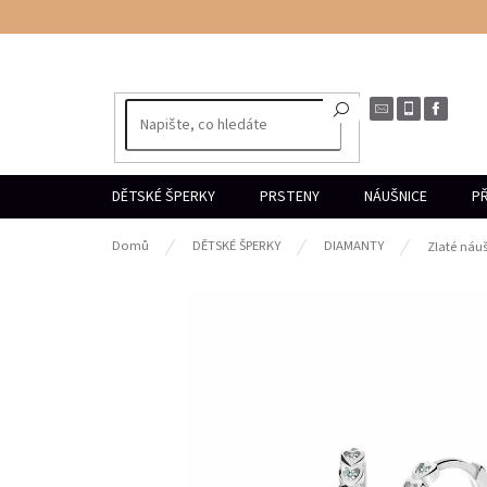
Přejít
na
obsah
DĚTSKÉ ŠPERKY
PRSTENY
NÁUŠNICE
PŘ
Domů
DĚTSKÉ ŠPERKY
DIAMANTY
Zlaté náu