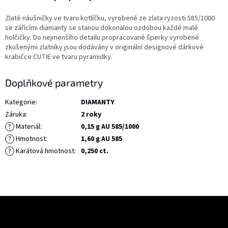
Zlaté náušničky ve tvaru kotlíčku, vyrobené ze zlata ryzosti 585/1000
se zářícími diamanty se stanou dokonalou ozdobou každé malé
holčičky. Do nejmenšího detailu propracované šperky vyrobené
zkušenými zlatníky jsou dodávány v originální designové dárkové
krabičce CUTIE ve tvaru pyramidky.
Doplňkové parametry
Kategorie
:
DIAMANTY
Záruka
:
2 roky
?
Materiál
:
0,15 g AU 585/1000
?
Hmotnost
:
1,60 g AU 585
?
Karátová hmotnost
:
0,250 ct.
Z
á
Odebírat newsletter
p