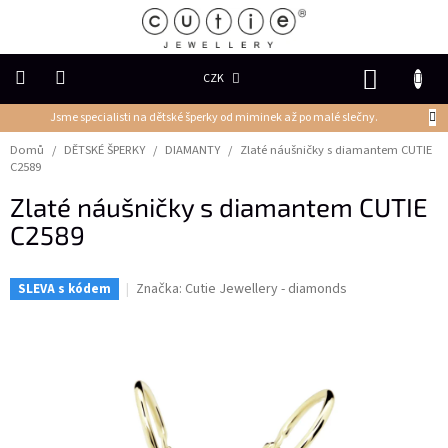
Přejít
na
obsah
NÁKUP
CZK
KOŠÍK
Jsme specialisti na dětské šperky od miminek až po malé slečny.
DĚTSKÉ
ŠPERKY
Domů
/
DĚTSKÉ ŠPERKY
/
DIAMANTY
/
Zlaté náušničky s diamantem CUTIE
C2589
PRSTENY
Zlaté náušničky s diamantem CUTIE
C2589
NÁUŠNICE
Značka:
Cutie Jewellery - diamonds
SLEVA s kódem
PŘÍVĚSKY
Řetízky
NÁRAMKY
PERLY