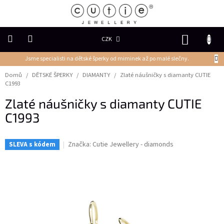
Přejít
na
obsah
NÁKUP
CZK
KOŠÍK
Jsme specialisti na dětské šperky od miminek až po malé slečny.
DĚTSKÉ
ŠPERKY
Domů
/
DĚTSKÉ ŠPERKY
/
DIAMANTY
/
Zlaté náušničky s diamanty CUTIE
C1993
PRSTENY
Zlaté náušničky s diamanty CUTIE
C1993
NÁUŠNICE
Značka:
Cutie Jewellery - diamonds
SLEVA s kódem
PŘÍVĚSKY
Řetízky
NÁRAMKY
PERLY