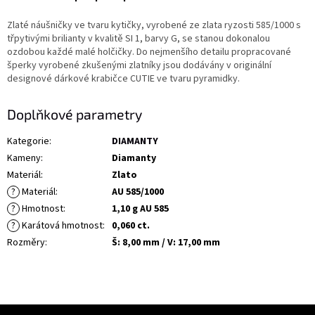
Zlaté náušničky ve tvaru kytičky, vyrobené ze zlata ryzosti 585/1000 s
třpytivými brilianty v kvalitě SI 1, barvy G, se stanou dokonalou
ozdobou každé malé holčičky. Do nejmenšího detailu propracované
šperky vyrobené zkušenými zlatníky jsou dodávány v originální
designové dárkové krabičce CUTIE ve tvaru pyramidky.
Doplňkové parametry
Kategorie
:
DIAMANTY
Kameny
:
Diamanty
Materiál
:
Zlato
?
Materiál
:
AU 585/1000
?
Hmotnost
:
1,10 g AU 585
?
Karátová hmotnost
:
0,060 ct.
Rozměry
:
Š: 8,00 mm / V: 17,00 mm
Z