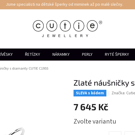
Jsme specialisti na dětské šperky od miminek až po malé slečny.
ÍVĚSKY
ŘETÍZKY
NÁRAMKY
PERLY
RYTÉ ŠPERKY
šničky s diamanty CUTIE C1955
Zlaté náušničky 
Značka:
Cuti
SLEVA s kódem
7 645 Kč
Měrná
Zvolte variantu
cena: