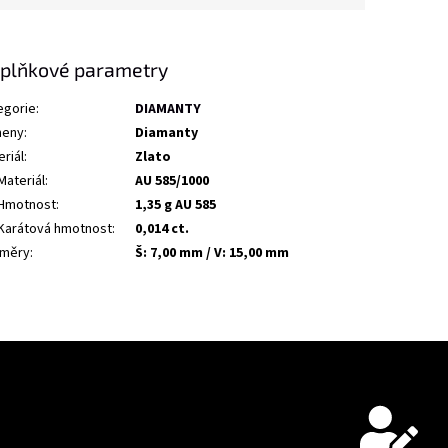
plňkové parametry
egorie
:
DIAMANTY
eny
:
Diamanty
riál
:
Zlato
Materiál
:
AU 585/1000
Hmotnost
:
1,35 g AU 585
Karátová hmotnost
:
0,014 ct.
měry
:
Š: 7,00 mm / V: 15,00 mm
ny osobních údajů