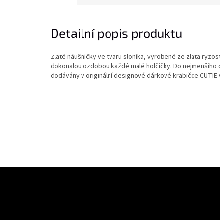
Detailní popis produktu
Zlaté náušničky ve tvaru sloníka, vyrobené ze zlata ryzosti
dokonalou ozdobou každé malé holčičky. Do nejmenšího d
dodávány v originální designové dárkové krabičce CUTIE 
Z
á
Odebírat newsletter
p
a
Vložte svůj e-mail a my vám budeme zasílat informace o nových prod
t