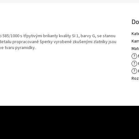
Do
Kat
 585/1000 s třpytivými brilianty kvality SI 1, barvy G, se stanou
Kam
etailu propracované šperky vyrobené zkušenými zlatníky jsou
ve tvaru pyramidky.
Mate
?
?
?
Roz
E-mail
Vložením e-mailu souhlasíte s
podmínkami ochra
uktech na našem e-shopu.