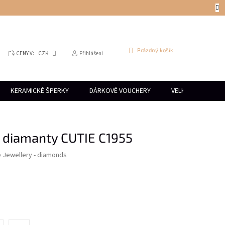
NÁKUPNÍ
Prázdný košík
CENY V:
CZK
Přihlášení
KOŠÍK
KERAMICKÉ ŠPERKY
DÁRKOVÉ VOUCHERY
VELKOOBCHOD
s diamanty CUTIE C1955
e Jewellery - diamonds