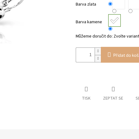
Barva zlata
Barva kamene
Můžeme doručit do:
Zvolte varian
Přidat do koš
TISK
ZEPTAT SE
S