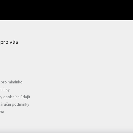
PŘIHLÁSIT SE
 pro vás
e pro miminko
mínky
y osobních údajů
záruční podmínky
tba