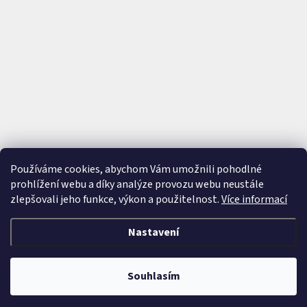
Používáme cookies, abychom Vám umožnili pohodlné
prohlížení webu a díky analýze provozu webu neustále
zlepšovali jeho funkce, výkon a použitelnost.
Více informací
Nastavení
Vytvořil Shoptet
&
Souhlasím
Copyright 2026
Cutie - Kids jewellery
. Všechna práva vyhrazena.