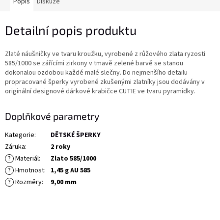
Popis
Diskuze
Detailní popis produktu
Zlaté náušničky ve tvaru kroužku, vyrobené z růžového zlata ryzosti
585/1000 se zářícími zirkony v tmavě zelené barvě se stanou
dokonalou ozdobou každé malé slečny. Do nejmenšího detailu
propracované šperky vyrobené zkušenými zlatníky jsou dodávány v
originální designové dárkové krabičce CUTIE ve tvaru pyramidky.
Doplňkové parametry
Kategorie
:
DĚTSKÉ ŠPERKY
Záruka
:
2 roky
?
Materiál
:
Zlato 585/1000
?
Hmotnost
:
1,45 g AU 585
?
Rozměry
:
9,00 mm