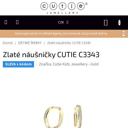
Přejít
na
obsah
NÁKUP
CZK
KOŠÍK
Jsme specialisti na dětské šperky od miminek až po malé slečny.
DĚTSKÉ
ŠPERKY
Domů
/
DĚTSKÉ ŠPERKY
/
Zlaté náušničky CUTIE C3343
Zlaté náušničky CUTIE C3343
PRSTENY
Značka:
Cutie Kids Jewellery - Gold
SLEVA s kódem
NÁUŠNICE
PŘÍVĚSKY
Řetízky
NÁRAMKY
PERLY