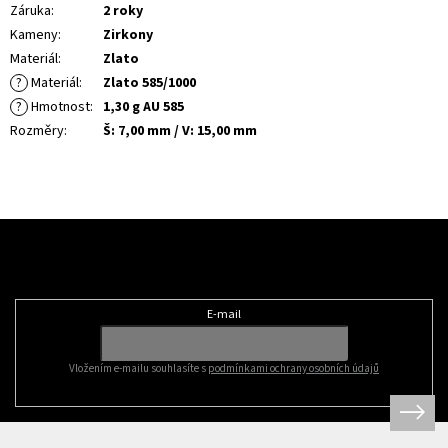
Záruka
:
2 roky
Kameny
:
Zirkony
Materiál
:
Zlato
?
Materiál
:
Zlato 585/1000
?
Hmotnost
:
1,30 g AU 585
Rozměry
:
Š: 7,00 mm / V: 15,00 mm
Z
á
Odebírat newsletter
p
a
t
E-mail
í
Vložením e-mailu souhlasíte s
podmínkami ochrany osobních údajů