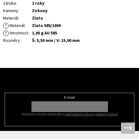
Záruka
:
2 roky
Kameny
:
Zirkony
Materiál
:
Zlato
?
Materiál
:
Zlato 585/1000
?
Hmotnost
:
1,05 g AU 585
Rozměry
:
Š: 5,50 mm / V: 15,00 mm
Z
á
Odebírat newsletter
p
a
t
E-mail
í
Vložením e-mailu souhlasíte s
podmínkami ochrany osobních údajů