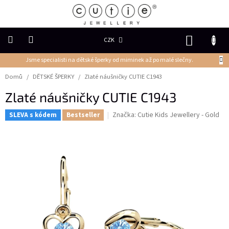
Přejít
na
obsah
NÁKUP
CZK
KOŠÍK
Jsme specialisti na dětské šperky od miminek až po malé slečny.
DĚTSKÉ
ŠPERKY
Domů
/
DĚTSKÉ ŠPERKY
/
Zlaté náušničky CUTIE C1943
Zlaté náušničky CUTIE C1943
PRSTENY
Značka:
Cutie Kids Jewellery - Gold
SLEVA s kódem
Bestseller
NÁUŠNICE
PŘÍVĚSKY
Řetízky
NÁRAMKY
PERLY