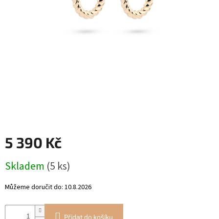
RYTÉ
ŠPERKY
KERAMICKÉ
ŠPERKY
DÁRKOVÉ
VOUCHERY
VELKOOBCHOD
5 390 Kč
Měna
(CZK)
Měrná
Skladem
(5 ks)
cena:
Přihlášení
Můžeme doručit do:
10.8.2026
Přidat do košíku