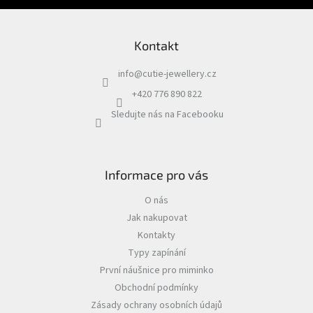
Kontakt
info
@
cutie-jewellery.cz
+420 776 890 822
Sledujte nás na Facebooku
Informace pro vás
O nás
Jak nakupovat
Kontakty
Typy zapínání
První náušnice pro miminko
Obchodní podmínky
Zásady ochrany osobních údajů