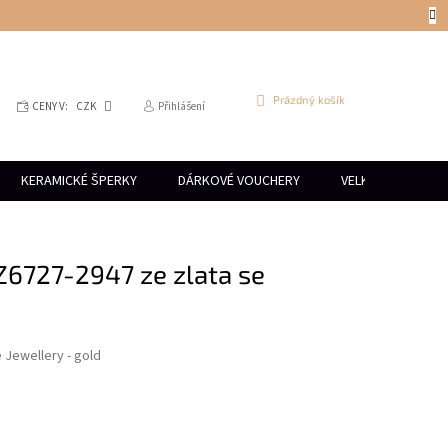
NÁKUPNÍ
Prázdný košík
CENY V:
CZK
Přihlášení
KOŠÍK
KERAMICKÉ ŠPERKY
DÁRKOVÉ VOUCHERY
VELKOOBCHOD
Z6727-2947 ze zlata se
e Jewellery - gold