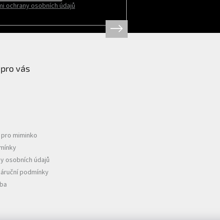
i ochrany osobních údajů
 pro vás
e pro miminko
mínky
y osobních údajů
záruční podmínky
tba