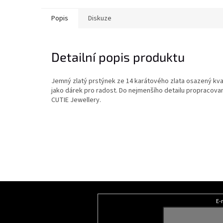
Popis
Diskuze
Detailní popis produktu
Jemný zlatý prstýnek ze 14 karátového zlata osazený kvali
jako dárek pro radost. Do nejmenšího detailu propracova
CUTIE Jewellery.
Z
á
E-
Odebírat newsletter
p
a