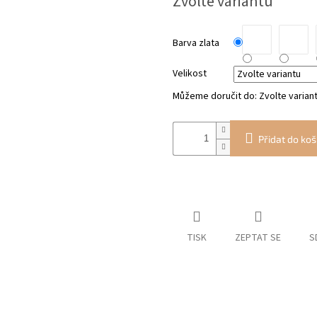
Zvolte variantu
cena:
Barva zlata
Velikost
Můžeme doručit do:
Zvolte varian
Přidat do koš
TISK
ZEPTAT SE
S