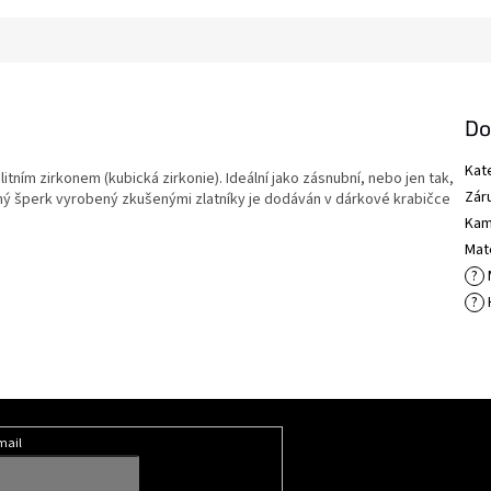
Do
Kat
tním zirkonem (kubická zirkonie). Ideální jako zásnubní, nebo jen tak,
Zár
ný šperk vyrobený zkušenými zlatníky je dodáván v dárkové krabičce
Kam
Mate
?
?
mail