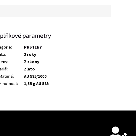
plňkové parametry
egorie
:
PRSTENY
uka
:
2 roky
eny
:
Zirkony
riál
:
Zlato
Materiál
:
AU 585/1000
Hmotnost
:
1,35 g AU 585