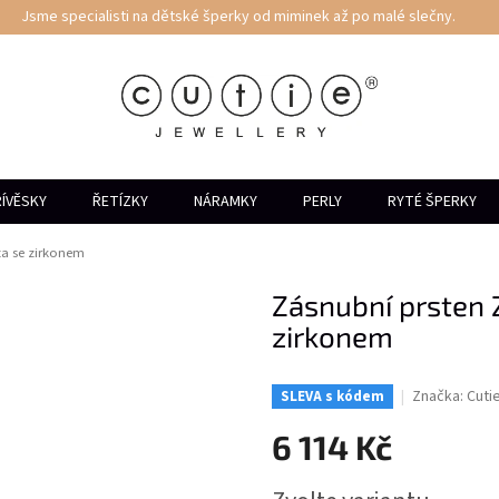
Jsme specialisti na dětské šperky od miminek až po malé slečny.
ÍVĚSKY
ŘETÍZKY
NÁRAMKY
PERLY
RYTÉ ŠPERKY
ta se zirkonem
Zásnubní prsten 
zirkonem
Značka:
Cuti
SLEVA s kódem
6 114 Kč
Měrná