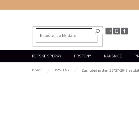
Přejít
na
obsah
DĚTSKÉ ŠPERKY
PRSTENY
NÁUŠNICE
PŘ
Domů
PRSTENY
Zásnubní prsten Z6727-2947 ze zla