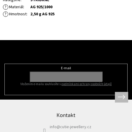
Kategorie
:
STŘÍBRNÉ
?
Materiál
:
AG 925/1000
?
Hmotnost
:
2,50 g AG 925
Z
á
Odebírat newsletter
p
a
t
E-mail
í
Vložením e-mailu souhlasíte s
podmínkami ochrany osobních údajů
Kontakt
info
@
cutie-jewellery.cz