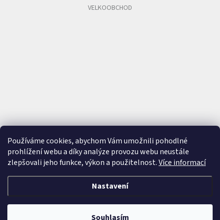
VELKOOBCHOD
Používáme cookies, abychom Vám umožnili pohodlné
prohlížení webu a díky analýze provozu webu neustále
zlepšovali jeho funkce, výkon a použitelnost.
Více informací
Nastavení
Vytvořil Shoptet
&
Souhlasím