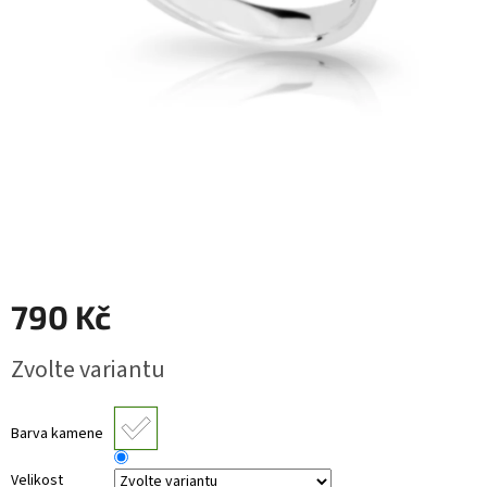
RYTÉ
ŠPERKY
KERAMICKÉ
ŠPERKY
DÁRKOVÉ
VOUCHERY
VELKOOBCHOD
790 Kč
Měna
(CZK)
Měrná
Zvolte variantu
cena:
Přihlášení
Barva kamene
Velikost