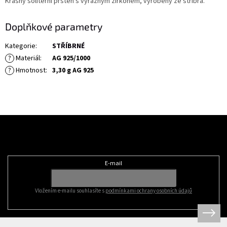
Krásný soliterní prsten s výrazným zirkonem, vyrobený ze stříbra.
Doplňkové parametry
Kategorie
:
STŘÍBRNÉ
?
Materiál
:
AG 925/1000
?
Hmotnost
:
3,30 g AG 925
Z
á
Odebírat newsletter
p
a
t
E-mail
í
Vložením e-mailu souhlasíte s
podmínkami ochrany osobních údajů