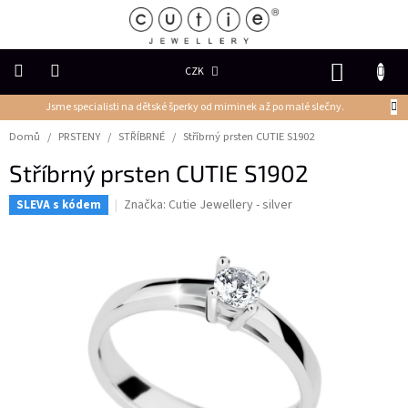
Přejít
na
obsah
NÁKUP
CZK
KOŠÍK
Jsme specialisti na dětské šperky od miminek až po malé slečny.
DĚTSKÉ
ŠPERKY
Domů
/
PRSTENY
/
STŘÍBRNÉ
/
Stříbrný prsten CUTIE S1902
Stříbrný prsten CUTIE S1902
PRSTENY
Značka:
Cutie Jewellery - silver
SLEVA s kódem
NÁUŠNICE
PŘÍVĚSKY
Řetízky
NÁRAMKY
PERLY