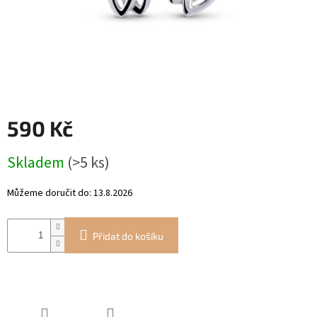
RYTÉ
ŠPERKY
KERAMICKÉ
ŠPERKY
590 Kč
DÁRKOVÉ
VOUCHERY
Měrná
Skladem
(>5 ks)
cena:
VELKOOBCHOD
Můžeme doručit do:
13.8.2026
Měna
(CZK)
Přidat do košíku
Přihlášení