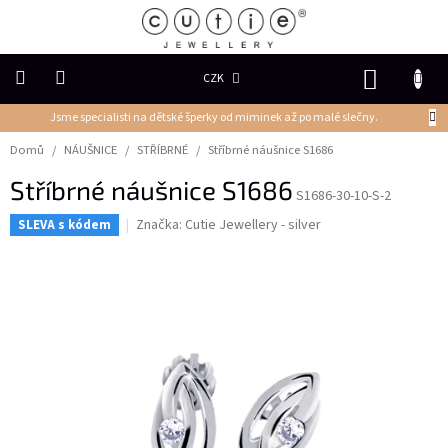
Přejít
na
obsah
NÁKUP
CZK
KOŠÍK
Jsme specialisti na dětské šperky od miminek až po malé slečny.
DĚTSKÉ
ŠPERKY
Domů
/
NÁUŠNICE
/
STŘÍBRNÉ
/
Stříbrné náušnice S1686
Stříbrné náušnice S1686
PRSTENY
S1686-30-10-S-2
Značka:
Cutie Jewellery - silver
SLEVA s kódem
NÁUŠNICE
PŘÍVĚSKY
Řetízky
NÁRAMKY
PERLY