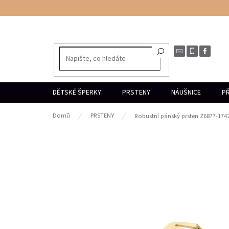
Přejít
na
obsah
DĚTSKÉ ŠPERKY
PRSTENY
NÁUŠNICE
PŘ
Domů
PRSTENY
Robustní pánský prsten Z6877-174