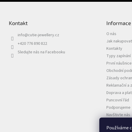
Kontakt
Informace
O nás
info
@
cutie-jewellery.cz
Jak nakupovat
+420 776 890 822
Kontakty
Sledujte nás na Facebooku
Typy zapínání
První náušnic
Obchodní pod
Zásady ochran
Reklamační a 
Doprava a pla
Puncovní řád
Podporujeme
Navštivte nás
VELKOOBCHO
Používáme c