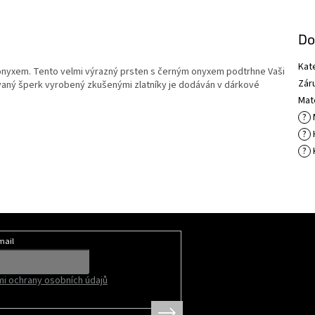
Do
Kat
onyxem. Tento velmi výrazný prsten s černým onyxem podtrhne Vaši
Zár
covaný šperk vyrobený zkušenými zlatníky je dodáván v dárkové
Mate
?
?
?
mail
i ochrany osobních údajů