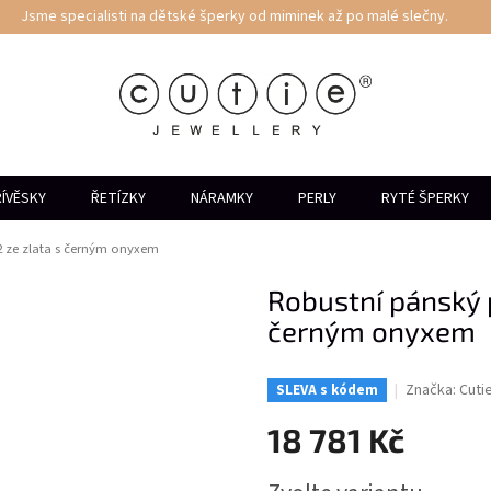
Jsme specialisti na dětské šperky od miminek až po malé slečny.
ÍVĚSKY
ŘETÍZKY
NÁRAMKY
PERLY
RYTÉ ŠPERKY
2 ze zlata s černým onyxem
Robustní pánský 
černým onyxem
Značka:
Cuti
SLEVA s kódem
18 781 Kč
Měrná