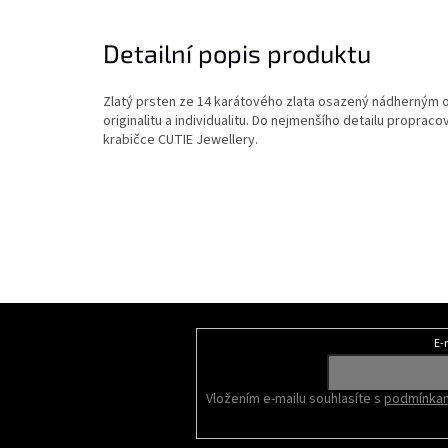
Detailní popis produktu
Zlatý prsten ze 14 karátového zlata osazený nádherným 
originalitu a individualitu. Do nejmenšího detailu propra
krabičce CUTIE Jewellery.
Z
á
E-
Odebírat newsletter
p
a
Vložením e-mailu souhlasíte s
podmínkam
t
í