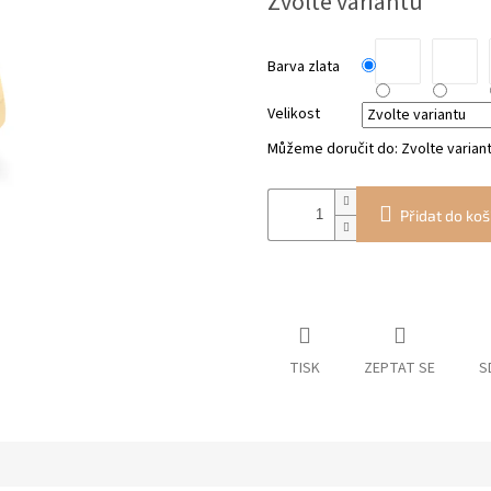
Zvolte variantu
cena:
Barva zlata
Velikost
Můžeme doručit do:
Zvolte varian
Přidat do koš
TISK
ZEPTAT SE
S