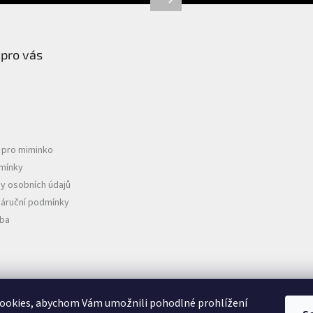
 pro vás
e pro miminko
mínky
y osobních údajů
záruční podmínky
tba
D
ookies, abychom Vám umožnili pohodlné prohlížení