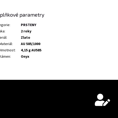
plňkové parametry
egorie
:
PRSTENY
uka
:
2 roky
riál
:
Zlato
Materiál
:
AU 585/1000
Hmotnost
:
4,15 g AU585
Kámen
:
Onyx