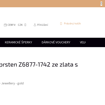
NÁKUPNÍ
Prázdný košík
CENY V:
CZK
Přihlášení
KOŠÍK
KERAMICKÉ ŠPERKY
DÁRKOVÉ VOUCHERY
VELKOOBCHOD
prsten Z6877-1742 ze zlata s
e Jewellery - gold