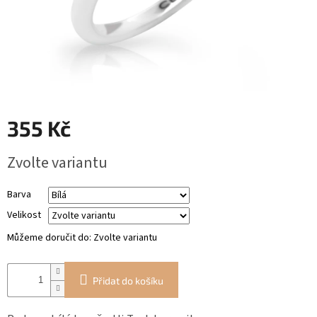
RYTÉ
ŠPERKY
KERAMICKÉ
ŠPERKY
355 Kč
DÁRKOVÉ
VOUCHERY
Měrná
Zvolte variantu
cena:
VELKOOBCHOD
Barva
Měna
(CZK)
Velikost
Můžeme doručit do:
Zvolte variantu
Přihlášení
Přidat do košíku