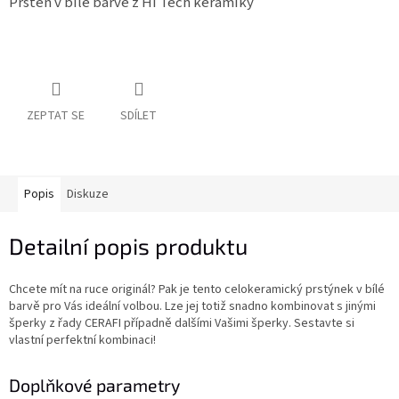
Prsten v bílé barvě z Hi Tech keramiky
ZEPTAT SE
SDÍLET
Popis
Diskuze
Detailní popis produktu
Chcete mít na ruce originál? Pak je tento celokeramický prstýnek v bílé
barvě pro Vás ideální volbou. Lze jej totiž snadno kombinovat s jinými
šperky z řady CERAFI případně dalšími Vašimi šperky. Sestavte si
vlastní perfektní kombinaci!
Doplňkové parametry