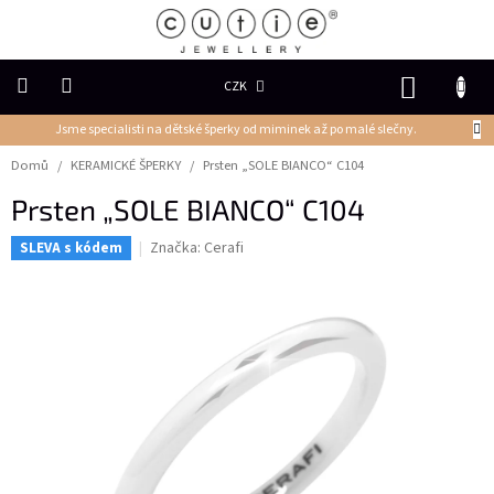
Přejít
na
obsah
NÁKUP
CZK
KOŠÍK
Jsme specialisti na dětské šperky od miminek až po malé slečny.
DĚTSKÉ
ŠPERKY
Domů
/
KERAMICKÉ ŠPERKY
/
Prsten „SOLE BIANCO“ C104
Prsten „SOLE BIANCO“ C104
PRSTENY
Značka:
Cerafi
SLEVA s kódem
NÁUŠNICE
PŘÍVĚSKY
Řetízky
NÁRAMKY
PERLY