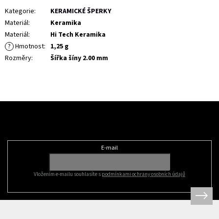
Kategorie
:
KERAMICKÉ ŠPERKY
Materiál
:
Keramika
Materiál
:
Hi Tech Keramika
?
Hmotnost
:
1,25 g
Rozměry
:
Šířka šíny 2.00 mm
Z
á
Odebírat newsletter
p
a
t
E-mail
í
Vložením e-mailu souhlasíte s
podmínkami ochrany osobních údajů