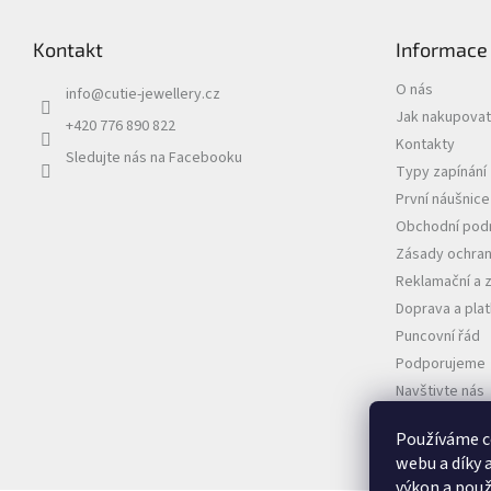
Kontakt
Informace
O nás
info
@
cutie-jewellery.cz
Jak nakupovat
+420 776 890 822
Kontakty
Sledujte nás na Facebooku
Typy zapínání
První náušnic
Obchodní pod
Zásady ochran
Reklamační a 
Doprava a pla
Puncovní řád
Podporujeme
Navštivte nás
VELKOOBCHO
Používáme c
webu a díky 
výkon a použ