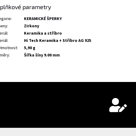
plňkové parametry
egorie
:
KERAMICKÉ ŠPERKY
eny
:
Zirkony
riál
:
Keramika a stříbro
riál
:
Hi Tech Keramika + Stříbro AG 925
Hmotnost
:
5,90 g
měry
:
Šířka šíny 9.00 mm