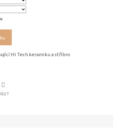
tu
íku
ující Hi Tech keramiku a stříbro
DÍLET