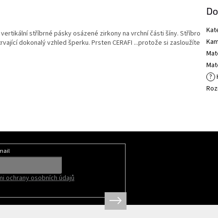
Do
Kat
vertikální stříbrné pásky osázené zirkony na vrchní části šíny. Stříbro
Kam
vající dokonalý vzhled šperku. Prsten CERAFI ...protože si zasloužíte
Mate
Mate
?
Roz
mail
i ochrany osobních údajů