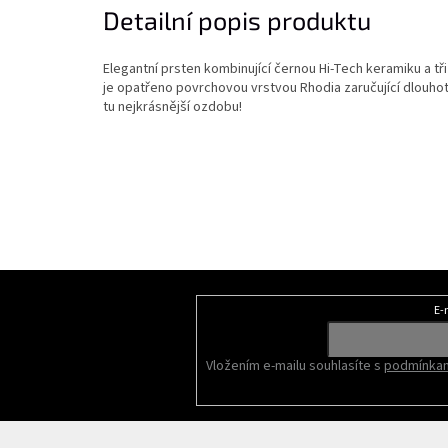
Detailní popis produktu
Elegantní prsten kombinující černou Hi-Tech keramiku a tři 
je opatřeno povrchovou vrstvou Rhodia zaručující dlouhotr
tu nejkrásnější ozdobu!
Z
á
E-
Odebírat newsletter
p
a
Vložením e-mailu souhlasíte s
podmínkam
t
í