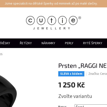
Jsme specialisti na dětské šperky od miminek až po malé slečny.
ÍVĚSKY
ŘETÍZKY
NÁRAMKY
PERLY
RYTÉ ŠPERKY
05
Prsten „RAGGI N
Značka:
Cera
SLEVA s kódem
1 250 Kč
Měrná
Zvolte variantu
cena: