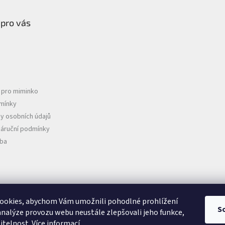
 pro vás
e pro miminko
mínky
y osobních údajů
záruční podmínky
tba
D
ookies, abychom Vám umožnili pohodlné prohlížení
S
analýze provozu webu neustále zlepšovali jeho funkce,
itelnost.
Více informací