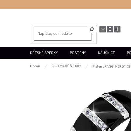
Přejít
na
obsah
DĚTSKÉ ŠPERKY
PRSTENY
NÁUŠNICE
PŘ
Domů
KERAMICKÉ ŠPERKY
Prsten „RAGGI NERO“ C9