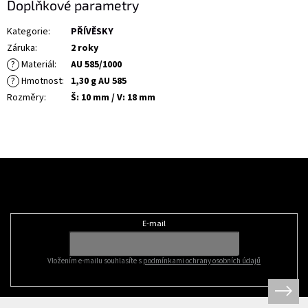
Doplňkové parametry
Kategorie
:
PŘÍVĚSKY
Záruka
:
2 roky
?
Materiál
:
AU 585/1000
?
Hmotnost
:
1,30 g AU 585
Rozměry
:
Š: 10 mm / V: 18 mm
Z
á
Odebírat newsletter
p
a
t
E-mail
í
Vložením e-mailu souhlasíte s
podmínkami ochrany osobních údajů