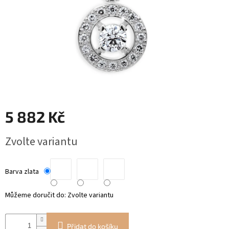
RYTÉ
ŠPERKY
KERAMICKÉ
ŠPERKY
DÁRKOVÉ
VOUCHERY
5 882 Kč
VELKOOBCHOD
Měrná
Zvolte variantu
cena:
Měna
(CZK)
Barva zlata
Přihlášení
Můžeme doručit do:
Zvolte variantu
Přidat do košíku