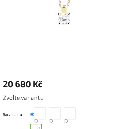
RYTÉ
ŠPERKY
KERAMICKÉ
ŠPERKY
DÁRKOVÉ
VOUCHERY
VELKOOBCHOD
20 680 Kč
Měna
(CZK)
Měrná
Zvolte variantu
cena:
Přihlášení
Barva zlata