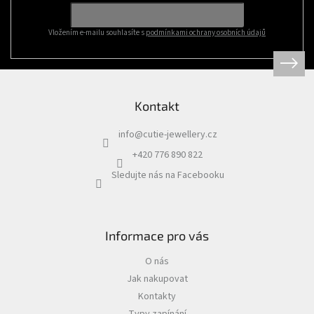
í
Vložením e-mailu souhlasíte s
podmínkami ochrany osobních údajů
Kontakt
info
@
cutie-jewellery.cz
+420 776 890 822
Sledujte nás na Facebooku
Informace pro vás
O nás
Jak nakupovat
Kontakty