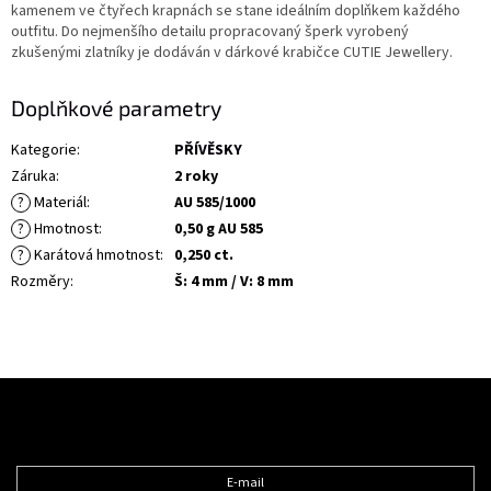
kamenem ve čtyřech krapnách se stane ideálním doplňkem každého
outfitu. Do nejmenšího detailu propracovaný šperk vyrobený
zkušenými zlatníky je dodáván v dárkové krabičce CUTIE Jewellery.
Doplňkové parametry
Kategorie
:
PŘÍVĚSKY
Záruka
:
2 roky
?
Materiál
:
AU 585/1000
?
Hmotnost
:
0,50 g AU 585
?
Karátová hmotnost
:
0,250 ct.
Rozměry
:
Š: 4 mm / V: 8 mm
Z
á
Odebírat newsletter
p
a
t
E-mail