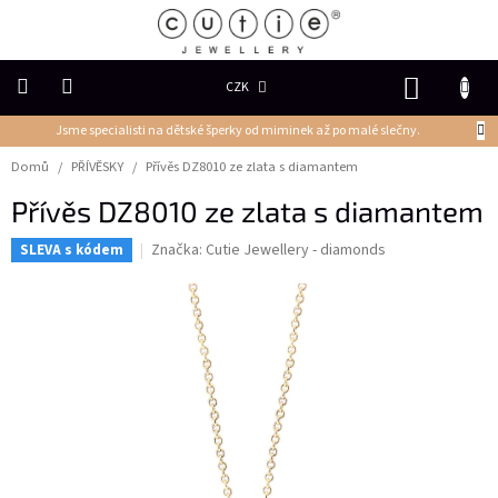
Přejít
na
obsah
NÁKUP
CZK
KOŠÍK
Jsme specialisti na dětské šperky od miminek až po malé slečny.
DĚTSKÉ
ŠPERKY
Domů
/
PŘÍVĚSKY
/
Přívěs DZ8010 ze zlata s diamantem
Přívěs DZ8010 ze zlata s diamantem
PRSTENY
Značka:
Cutie Jewellery - diamonds
SLEVA s kódem
NÁUŠNICE
PŘÍVĚSKY
Řetízky
NÁRAMKY
PERLY