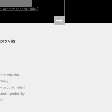
i ochrany osobních údajů
 pro vás
e pro miminko
mínky
y osobních údajů
záruční podmínky
tba