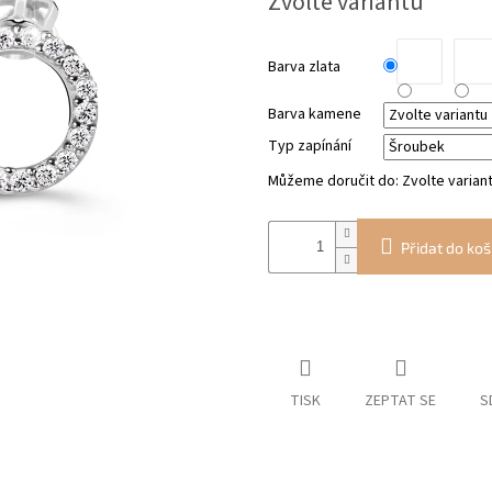
Zvolte variantu
cena:
Barva zlata
Barva kamene
Typ zapínání
Můžeme doručit do:
Zvolte varian
Přidat do koš
TISK
ZEPTAT SE
S