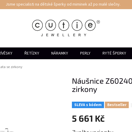
Jsme specialisti na dětské šperky od miminek až po malé slečny.
ÍVĚSKY
ŘETÍZKY
NÁRAMKY
PERLY
RYTÉ ŠPERKY
ata se zirkony
Náušnice Z60240 
zirkony
SLEVA s kódem
Bestseller
5 661 Kč
Měrná