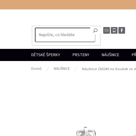
Přejít
na
obsah
DĚTSKÉ ŠPERKY
PRSTENY
NÁUŠNICE
PŘ
Domů
NÁUŠNICE
Náušnice Z60240 na šroubek ze zl