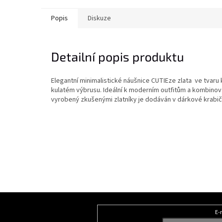
Popis
Diskuze
Detailní popis produktu
Elegantní minimalistické náušnice CUTIE
ze zlata ve tvaru
kulatém výbrusu. Ideální k moderním outfitům a kombinov
vyrobený zkušenými zlatníky je dodáván v dárkové krabič
Z
á
E-
Odebírat newsletter
p