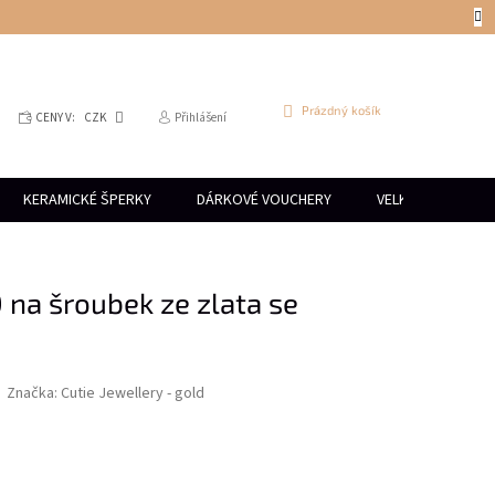
NÁKUPNÍ
Prázdný košík
CENY V:
CZK
Přihlášení
KOŠÍK
KERAMICKÉ ŠPERKY
DÁRKOVÉ VOUCHERY
VELKOOBCHOD
na šroubek ze zlata se
Značka:
Cutie Jewellery - gold