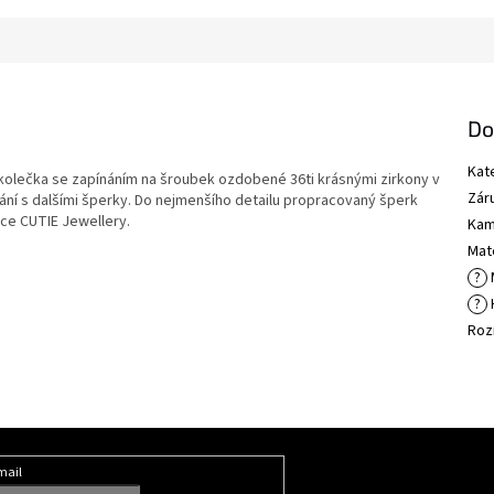
Do
Kat
 kolečka se zapínáním na šroubek ozdobené 36ti krásnými zirkony v
Zár
ání s dalšími šperky. Do nejmenšího detailu propracovaný šperk
ce CUTIE Jewellery.
Kam
Mate
?
?
Roz
mail