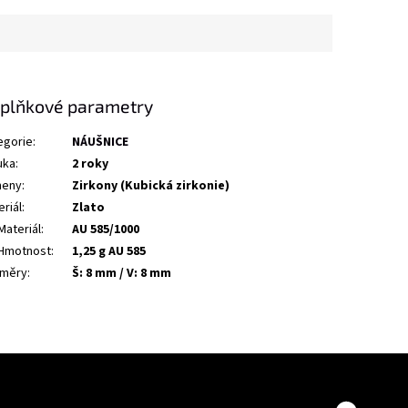
plňkové parametry
egorie
:
NÁUŠNICE
uka
:
2 roky
eny
:
Zirkony (Kubická zirkonie)
riál
:
Zlato
Materiál
:
AU 585/1000
Hmotnost
:
1,25 g AU 585
měry
:
Š: 8 mm / V: 8 mm