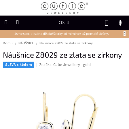
Přejít
na
obsah
NÁKUP
CZK
KOŠÍK
Jsme specialisti na dětské šperky od miminek až po malé slečny.
DĚTSKÉ
ŠPERKY
Domů
/
NÁUŠNICE
/
Náušnice Z8029 ze zlata se zirkony
Náušnice Z8029 ze zlata se zirkony
PRSTENY
Značka:
Cutie Jewellery - gold
SLEVA s kódem
NÁUŠNICE
PŘÍVĚSKY
Řetízky
NÁRAMKY
PERLY