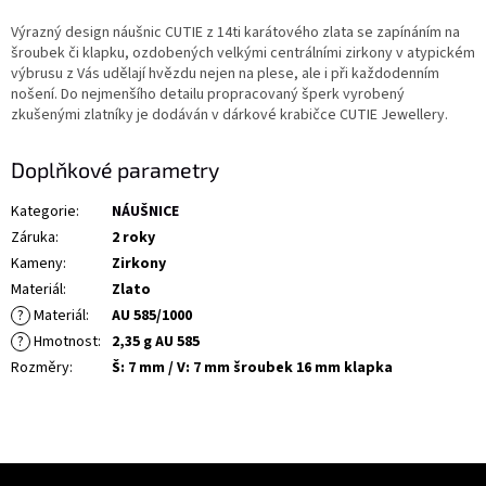
Výrazný design náušnic CUTIE z 14ti karátového zlata se zapínáním na
šroubek či klapku, ozdobených velkými centrálními zirkony v atypickém
výbrusu z Vás udělají hvězdu nejen na plese, ale i při každodenním
nošení. Do nejmenšího detailu propracovaný šperk vyrobený
zkušenými zlatníky je dodáván v dárkové krabičce CUTIE Jewellery.
Doplňkové parametry
Kategorie
:
NÁUŠNICE
Záruka
:
2 roky
Kameny
:
Zirkony
Materiál
:
Zlato
?
Materiál
:
AU 585/1000
?
Hmotnost
:
2,35 g AU 585
Rozměry
:
Š: 7 mm / V: 7 mm šroubek 16 mm klapka
Z