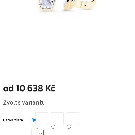
RYTÉ
ŠPERKY
KERAMICKÉ
ŠPERKY
DÁRKOVÉ
VOUCHERY
VELKOOBCHOD
od
10 638 Kč
Měna
(CZK)
Měrná
Zvolte variantu
cena:
Přihlášení
Barva zlata