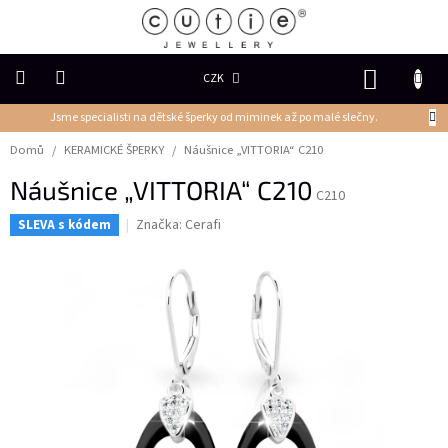
Přejít
na
obsah
NÁKUP
CZK
KOŠÍK
Jsme specialisti na dětské šperky od miminek až po malé slečny.
DĚTSKÉ
ŠPERKY
Domů
/
KERAMICKÉ ŠPERKY
/
Náušnice „VITTORIA“ C210
Náušnice „VITTORIA“ C210
PRSTENY
C210
Značka:
Cerafi
SLEVA s kódem
NÁUŠNICE
PŘÍVĚSKY
Řetízky
NÁRAMKY
PERLY