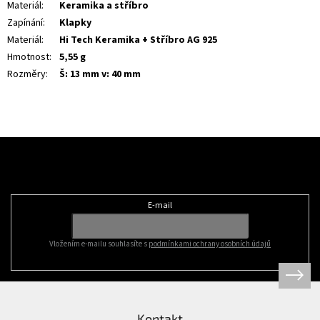
Materiál
:
Keramika a stříbro
Zapínání
:
Klapky
Materiál
:
Hi Tech Keramika + Stříbro AG 925
Hmotnost
:
5,55 g
Rozměry
:
Š: 13 mm v: 40 mm
Z
á
Odebírat newsletter
p
a
t
E-mail
í
Vložením e-mailu souhlasíte s
podmínkami ochrany osobních údajů
Kontakt