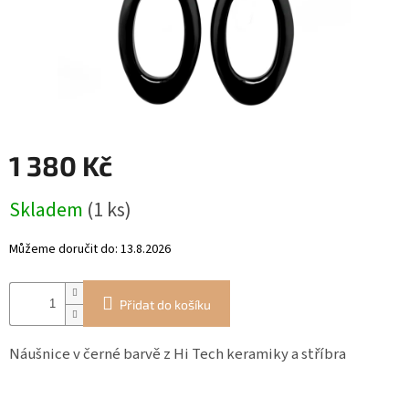
RYTÉ
ŠPERKY
KERAMICKÉ
ŠPERKY
1 380 Kč
DÁRKOVÉ
VOUCHERY
Měrná
Skladem
(1 ks)
cena:
VELKOOBCHOD
Můžeme doručit do:
13.8.2026
Měna
(CZK)
Přidat do košíku
Přihlášení
Náušnice v černé barvě z Hi Tech keramiky a stříbra