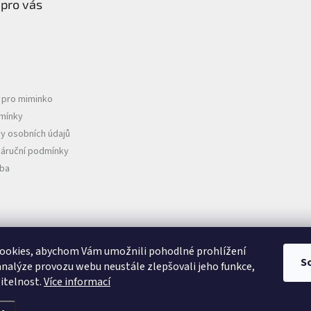
 pro vás
e pro miminko
mínky
y osobních údajů
záruční podmínky
tba
D
ookies, abychom Vám umožnili pohodlné prohlížení
S
analýze provozu webu neustále zlepšovali jeho funkce,
itelnost.
Více informací