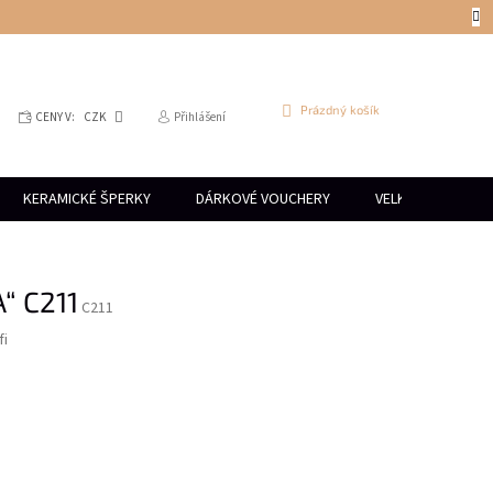
NÁKUPNÍ
Prázdný košík
CENY V:
CZK
Přihlášení
KOŠÍK
KERAMICKÉ ŠPERKY
DÁRKOVÉ VOUCHERY
VELKOOBCHOD
“ C211
C211
fi