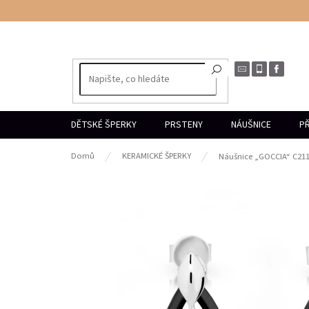
Přejít
na
obsah
DĚTSKÉ ŠPERKY
PRSTENY
NÁUŠNICE
PŘ
Domů
KERAMICKÉ ŠPERKY
Náušnice „GOCCIA“ C21