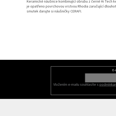
Keramické náušnice kombinující obrubu z černé Hi Tech ker
je opatřeno povrchovou vrstvou Rhodia zaručující dlouhot
smutek darujte si náušničky CERAFI.
Z
á
E-
Odebírat newsletter
p
a
Vložením e-mailu souhlasíte s
podmínkam
t
í