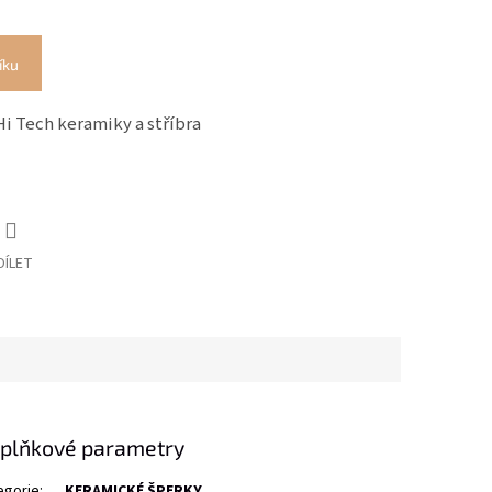
íku
Hi Tech keramiky a stříbra
DÍLET
plňkové parametry
egorie
:
KERAMICKÉ ŠPERKY