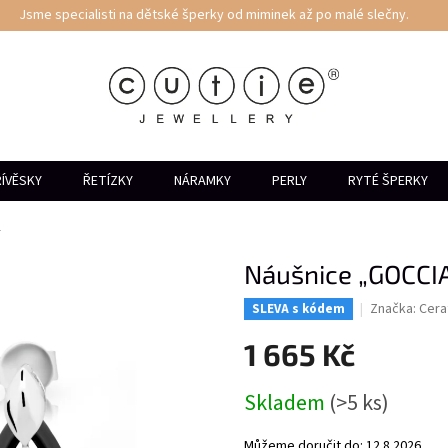
Jsme specialisti na dětské šperky od miminek až po malé slečny.
ÍVĚSKY
ŘETÍZKY
NÁRAMKY
PERLY
RYTÉ ŠPERKY
1
Náušnice „GOCCIA
Značka:
Cera
SLEVA s kódem
1 665 Kč
Měrná
Skladem
(>5 ks)
cena:
Můžeme doručit do:
12.8.2026