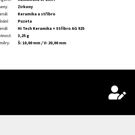
eny
:
Zirkony
riál
:
Keramika a stříbro
ínání
:
Puzeta
riál
:
Hi Tech Keramika + Stříbro AG 925
tnost
:
3,25 g
měry
:
Š: 10,00 mm / V: 20,00 mm