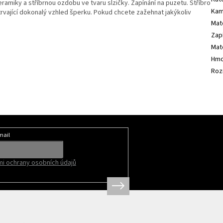
amiky a stříbrnou ozdobu ve tvaru slzičky. Zapínání na puzetu. Stříbro
Kam
rvající dokonalý vzhled šperku. Pokud chcete zažehnat jakýkoliv
Mate
Zap
Mate
Hmo
Roz
mail
i ochrany osobních údajů