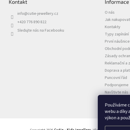
Kontakt
Informace
O nás
info
@
cutie-jewellery.cz
Jak nakupovat
+420 776 890 822
Kontakty
Sledujte nás na Facebooku
Typy zapínání
První náušnic
Obchodní pod
Zásady ochran
Reklamační a 
Doprava a pla
Puncovní řád
Podporujeme
Navštivte nás
VELKOOBCHO
Používáme c
webu a díky 
výkon a použ