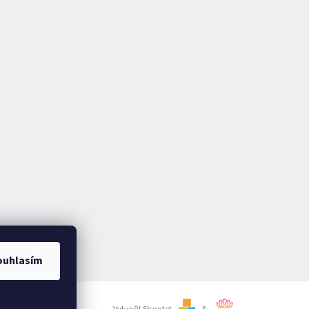
ouhlasím
Vytvořil Shoptet
&