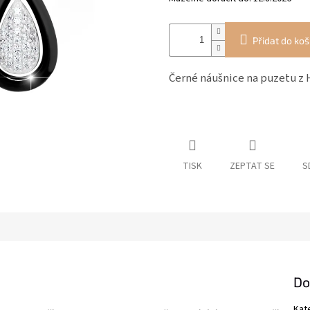
Přidat do koš
Černé náušnice na puzetu z 
TISK
ZEPTAT SE
S
Do
Kat