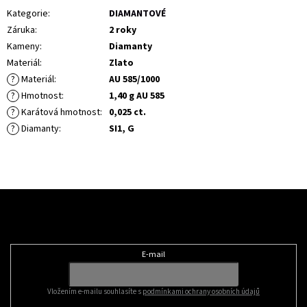
Kategorie
:
DIAMANTOVÉ
Záruka
:
2 roky
Kameny
:
Diamanty
Materiál
:
Zlato
?
Materiál
:
AU 585/1000
?
Hmotnost
:
1,40 g AU 585
?
Karátová hmotnost
:
0,025 ct.
?
Diamanty
:
SI1, G
Z
á
Odebírat newsletter
p
a
t
E-mail
í
Vložením e-mailu souhlasíte s
podmínkami ochrany osobních údajů