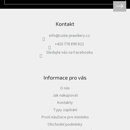
Kontakt
info
@
cutie-jewellery.cz
+420 776 890 822
Sledujte nás na Facebooku
Informace pro vás
O nás
Jak nakupovat
Kontakty
Typy zapínání
První náušnice pro miminko
Obchodní podmínky