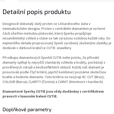
Detailní popis produktu
Designově dokonalý zlatý prsten ze 14 karátového zlata v
minimalistickém designu. Prsten s centrálním diamantem je na horní
části ošetřen metodou pískování, která šperku propůjčuje
nezaměnitelný vzhled a stane se tak výraznou ozdobou každé ruky. Do
nejmenšího detailu propracovaný šperk vyrobený zkušenými zlatníky je
dodáván v dárkové krabičce CUTIE Jewellery.
Při nákupu diamantových šperků CUTIE máte jistotu, že přírodní
diamanty splňují ty nejvyšší standardy vzhledu a kvality, pocházejí z
prověřených zdrojů a bezkonfliktních oblastí. Každý náš diamant je
posuzován podle čtyř kritérií, jejichž kombinací poznáme skutečnou
kvalitu a hodnotu diamantu. Tato kritéria se nazývaji 4C: CUT (Brus);
COLOUR (Barva); CLARITY (Čistota) a CARAT (Hmotnost v karátech).
Diamantové šperky CUTIE jsou vždy dodávány s certifikátem
pravosti v luxusním balení CUTIE.
Doplňkové parametry