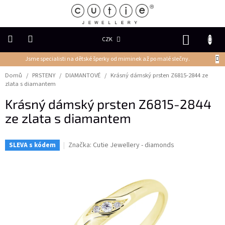
Přejít
na
obsah
NÁKUP
CZK
KOŠÍK
Jsme specialisti na dětské šperky od miminek až po malé slečny.
DĚTSKÉ
ŠPERKY
Domů
/
PRSTENY
/
DIAMANTOVÉ
/
Krásný dámský prsten Z6815-2844 ze
zlata s diamantem
PRSTENY
Krásný dámský prsten Z6815-2844
ze zlata s diamantem
NÁUŠNICE
Značka:
Cutie Jewellery - diamonds
SLEVA s kódem
PŘÍVĚSKY
Řetízky
NÁRAMKY
PERLY