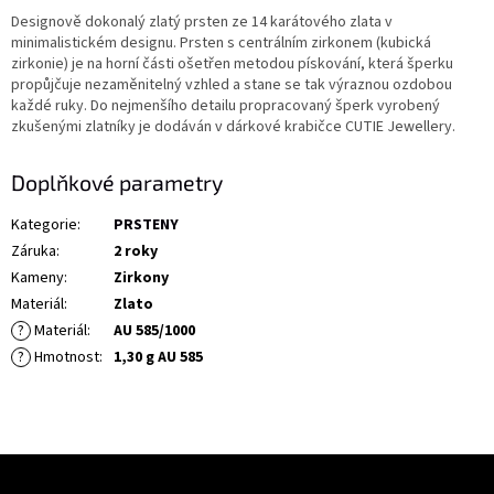
Designově dokonalý zlatý prsten ze 14 karátového zlata v
minimalistickém designu. Prsten s centrálním zirkonem (kubická
zirkonie) je na horní části ošetřen metodou pískování, která šperku
propůjčuje nezaměnitelný vzhled a stane se tak výraznou ozdobou
každé ruky. Do nejmenšího detailu propracovaný šperk vyrobený
zkušenými zlatníky je dodáván v dárkové krabičce CUTIE Jewellery.
Doplňkové parametry
Kategorie
:
PRSTENY
Záruka
:
2 roky
Kameny
:
Zirkony
Materiál
:
Zlato
?
Materiál
:
AU 585/1000
?
Hmotnost
:
1,30 g AU 585
Z
á