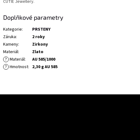
CUTIE Jewellery.
Doplňkové parametry
Kategorie
:
PRSTENY
Záruka
:
2 roky
Kameny
:
Zirkony
Materiál
:
Zlato
?
Materiál
:
AU 585/1000
?
Hmotnost
:
2,30 g AU 585
Z
á
Odebírat newsletter
p
a
Vložte svůj e-mail a my vám budeme zasílat informace o nových
t
produktech na našem e-shopu.
í