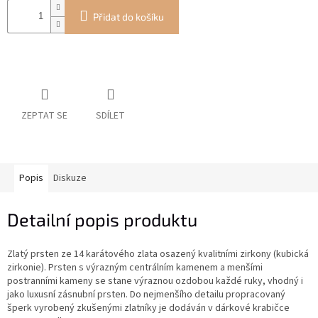
Přidat do košíku
ZEPTAT SE
SDÍLET
Popis
Diskuze
Detailní popis produktu
Zlatý prsten ze 14 karátového zlata osazený kvalitními zirkony (kubická
zirkonie). Prsten s výrazným centrálním kamenem a menšími
postranními kameny se stane výraznou ozdobou každé ruky, vhodný i
jako luxusní zásnubní prsten. Do nejmenšího detailu propracovaný
šperk vyrobený zkušenými zlatníky je dodáván v dárkové krabičce