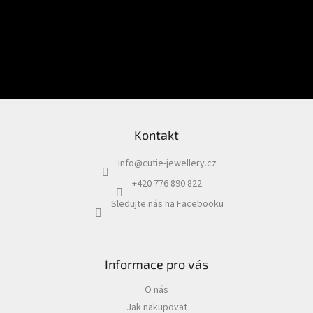
E-mail
Vložením e-mailu souhlasíte s
podmínkami ochrany osobních údajů
PŘIHLÁSIT SE
Kontakt
info
@
cutie-jewellery.cz
+420 776 890 822
Sledujte nás na Facebooku
Informace pro vás
O nás
Jak nakupovat