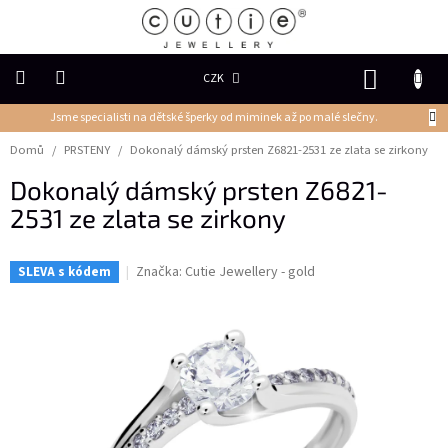
Přejít
na
obsah
NÁKUP
CZK
KOŠÍK
Jsme specialisti na dětské šperky od miminek až po malé slečny.
DĚTSKÉ
ŠPERKY
Domů
/
PRSTENY
/
Dokonalý dámský prsten Z6821-2531 ze zlata se zirkony
Dokonalý dámský prsten Z6821-
PRSTENY
2531 ze zlata se zirkony
NÁUŠNICE
Značka:
Cutie Jewellery - gold
SLEVA s kódem
PŘÍVĚSKY
Řetízky
NÁRAMKY
PERLY