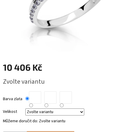
RYTÉ
ŠPERKY
KERAMICKÉ
ŠPERKY
DÁRKOVÉ
VOUCHERY
10 406 Kč
VELKOOBCHOD
Měrná
Zvolte variantu
cena:
Měna
(CZK)
Barva zlata
Přihlášení
Velikost
Můžeme doručit do:
Zvolte variantu