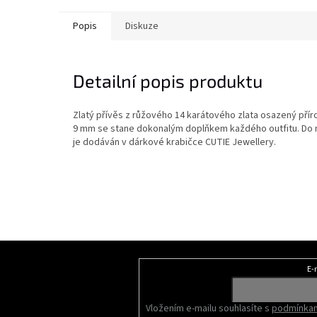
Popis
Diskuze
Detailní popis produktu
Zlatý přívěs z růžového 14 karátového zlata osazený přír
9 mm se stane dokonalým doplňkem každého outfitu. Do 
je dodáván v dárkové krabičce CUTIE Jewellery.
Z
á
E-
Odebírat newsletter
p
a
Vložením e-mailu souhlasíte s
podmínkam
t