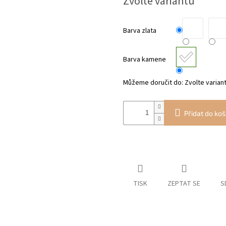
Zvolte variantu
cena:
Barva zlata
Barva kamene
Můžeme doručit do:
Zvolte varian
Přidat do koš
TISK
ZEPTAT SE
S