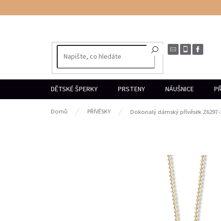
Přejít
na
obsah
DĚTSKÉ ŠPERKY
PRSTENY
NÁUŠNICE
PŘ
Domů
PŘÍVĚSKY
Dokonalý dámský přívěsek Z6297-3