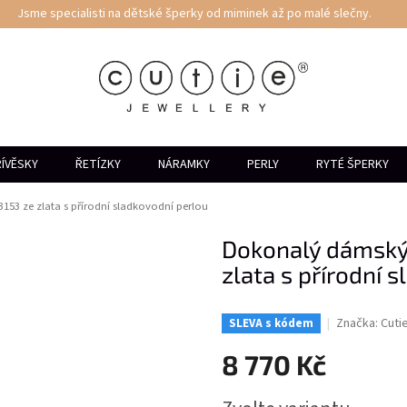
Jsme specialisti na dětské šperky od miminek až po malé slečny.
ÍVĚSKY
ŘETÍZKY
NÁRAMKY
PERLY
RYTÉ ŠPERKY
153 ze zlata s přírodní sladkovodní perlou
Dokonalý dámský
zlata s přírodní 
Značka:
Cuti
SLEVA s kódem
8 770 Kč
Měrná