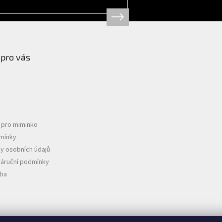
 pro vás
e pro miminko
mínky
y osobních údajů
záruční podmínky
tba