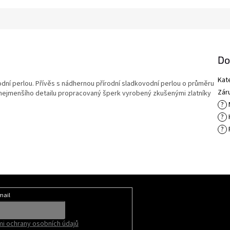
Do
Kat
odní perlou. Přívěs s nádhernou přírodní sladkovodní perlou o průměru
Zár
nejmenšího detailu propracovaný šperk vyrobený zkušenými zlatníky
?
?
?
P
mail
i ochrany osobních údajů