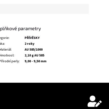
plňkové parametry
egorie
:
PŘÍVĚSKY
uka
:
2 roky
Materiál
:
AU 585/1000
Hmotnost
:
2,10 g AU 585
řírodní perly
:
9,00 - 9,50 mm