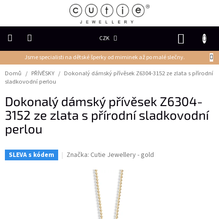
Přejít
na
obsah
NÁKUP
CZK
KOŠÍK
Jsme specialisti na dětské šperky od miminek až po malé slečny.
DĚTSKÉ
ŠPERKY
Domů
/
PŘÍVĚSKY
/
Dokonalý dámský přívěsek Z6304-3152 ze zlata s přírodní
sladkovodní perlou
PRSTENY
Dokonalý dámský přívěsek Z6304-
3152 ze zlata s přírodní sladkovodní
NÁUŠNICE
perlou
PŘÍVĚSKY
Značka:
Cutie Jewellery - gold
SLEVA s kódem
Řetízky
NÁRAMKY
PERLY