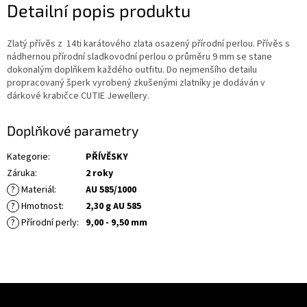
Detailní popis produktu
Zlatý přívěs z 14ti karátového zlata osazený přírodní perlou. Přívěs s
nádhernou přírodní sladkovodní perlou o průměru 9 mm se stane
dokonalým doplňkem každého outfitu. Do nejmenšího detailu
propracovaný šperk vyrobený zkušenými zlatníky je dodáván v
dárkové krabičce CUTIE Jewellery.
Doplňkové parametry
Kategorie
:
PŘÍVĚSKY
Záruka
:
2 roky
?
Materiál
:
AU 585/1000
?
Hmotnost
:
2,30 g AU 585
?
Přírodní perly
:
9,00 - 9,50 mm
Z
á