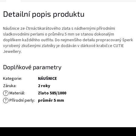
Detailní popis produktu
Náušnice ze čtrnáctikarátového zlata s nádhernými přírodními
sladkovodními perlami o průměru 5 mm se stanou dokonalým
doplňkem každéhho outfitu. Do nejmenšího detailu propracovaný šperk
vyrobený zkušenými zlatníky je dodáván v dárkové krabičce CUTIE
Jewellery.
Doplňkové parametry
Kategorie
:
NÁUŠNICE
Záruka
:
2 roky
?
Materiál
:
Zlato 585/1000
?
Přírodní perly
:
průměr 5 mm
Z