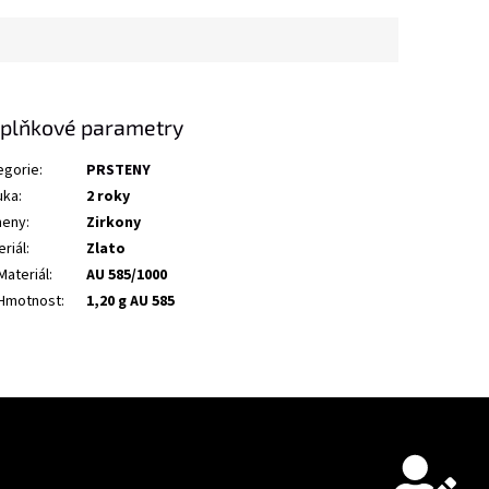
plňkové parametry
egorie
:
PRSTENY
uka
:
2 roky
eny
:
Zirkony
riál
:
Zlato
Materiál
:
AU 585/1000
Hmotnost
:
1,20 g AU 585