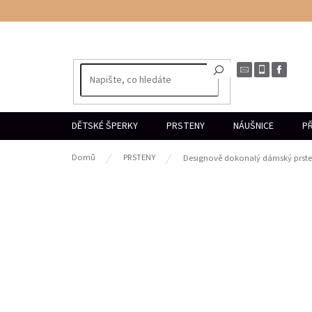
Přejít
na
obsah
DĚTSKÉ ŠPERKY
PRSTENY
NÁUŠNICE
PŘ
Domů
PRSTENY
Designově dokonalý dámský prsten