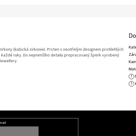
Do
Kat
irkony (kubická zirkonie). Prsten s neotřelým designem protilehlých
Zár
 každé ruky. Do nejmenšího detailu propracovaný šperk vyrobený
Jewellery.
Kam
Mate
?
?
mail