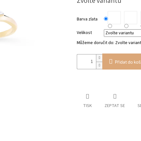
Zvolte variantu
cena:
Barva zlata
Velikost
Můžeme doručit do:
Zvolte varian
Přidat do koš
TISK
ZEPTAT SE
S