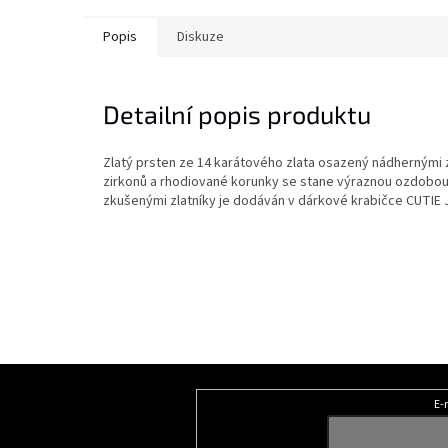
Popis
Diskuze
Detailní popis produktu
Zlatý prsten ze 14 karátového zlata osazený nádhernými z
zirkonů a rhodiované korunky se stane výraznou ozdobou
zkušenými zlatníky je dodáván v dárkové krabičce CUTIE 
Z
á
E-
Odebírat newsletter
p
a