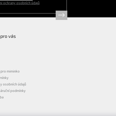
i ochrany osobních údajů
 pro vás
e pro miminko
mínky
y osobních údajů
záruční podmínky
tba