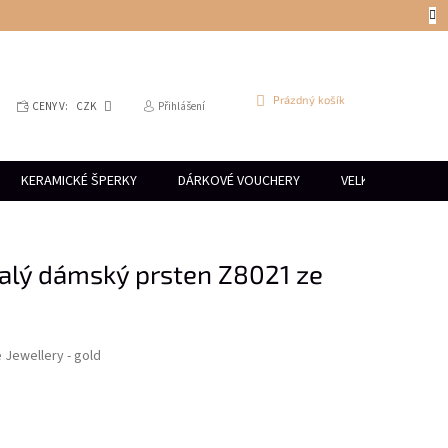
NÁKUPNÍ
Prázdný košík
CENY V:
CZK
Přihlášení
KOŠÍK
KERAMICKÉ ŠPERKY
DÁRKOVÉ VOUCHERY
VELKOOBCHOD
alý dámský prsten Z8021 ze
e Jewellery - gold