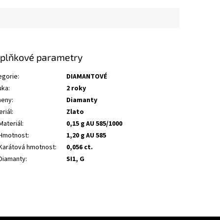
plňkové parametry
egorie
:
DIAMANTOVÉ
uka
:
2 roky
eny
:
Diamanty
riál
:
Zlato
Materiál
:
0,15 g AU 585/1000
Hmotnost
:
1,20 g AU 585
Karátová hmotnost
:
0,056 ct.
Diamanty
:
SI1, G