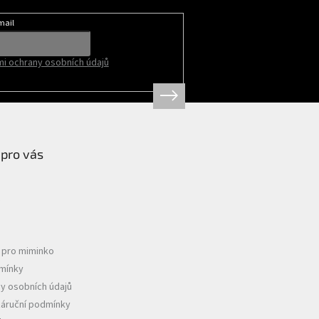
mail
i ochrany osobních údajů
 pro vás
e pro miminko
mínky
y osobních údajů
záruční podmínky