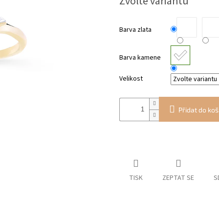
Zvolte variantu
cena:
Barva zlata
Barva kamene
Velikost
Přidat do koš
TISK
ZEPTAT SE
S