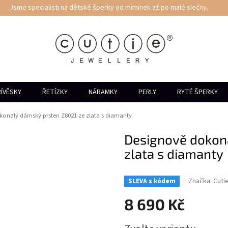
Jsme specialisti na dětské šperky od miminek až po malé slečny.
ÍVĚSKY
ŘETÍZKY
NÁRAMKY
PERLY
RYTÉ ŠPERKY
onalý dámský prsten Z8021 ze zlata s diamanty
Designově dokon
zlata s diamanty
Značka:
Cuti
SLEVA s kódem
8 690 Kč
Měrná