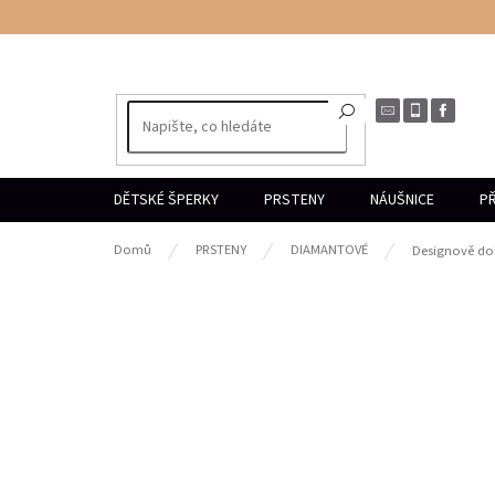
Přejít
na
obsah
DĚTSKÉ ŠPERKY
PRSTENY
NÁUŠNICE
PŘ
Domů
PRSTENY
DIAMANTOVÉ
Designově dok