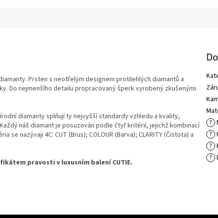
Do
Kat
diamanty. Prsten s neotřelým designem protilehlých diamantů a
Zár
ky. Do nejmenšího detailu propracovaný šperk vyrobený zkušenými
Kam
Mate
rodní diamanty splňují ty nejvyšší standardy vzhledu a kvality,
?
Každý náš diamant je posuzován podle čtyř kritérií, jejichž kombinací
?
ia se nazývaji 4C: CUT (Brus); COLOUR (Barva); CLARITY (Čistota) a
?
?
fikátem pravosti v luxusním balení CUTIE.