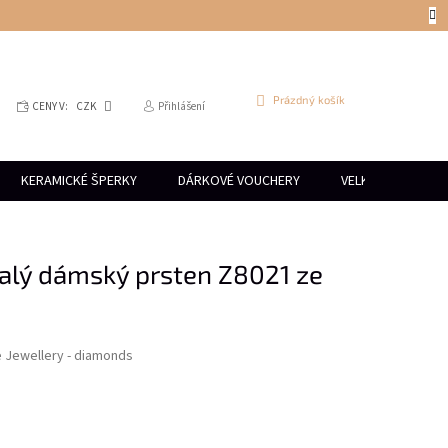
NÁKUPNÍ
Prázdný košík
CENY V:
CZK
Přihlášení
KOŠÍK
KERAMICKÉ ŠPERKY
DÁRKOVÉ VOUCHERY
VELKOOBCHOD
alý dámský prsten Z8021 ze
e Jewellery - diamonds