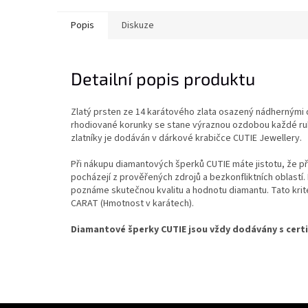
Popis
Diskuze
Detailní popis produktu
Zlatý prsten ze 14 karátového zlata osazený nádhernými 
rhodiované korunky se stane výraznou ozdobou každé ru
zlatníky je dodáván v dárkové krabičce CUTIE Jewellery.
Při nákupu diamantových šperků CUTIE máte jistotu, že pří
pocházejí z prověřených zdrojů a bezkonfliktních oblastí. 
poznáme skutečnou kvalitu a hodnotu diamantu. Tato kritér
CARAT (Hmotnost v karátech).
Diamantové šperky CUTIE jsou vždy dodávány s certi