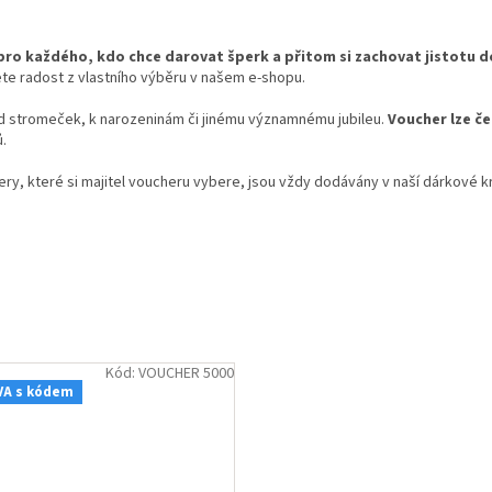
 pro každého, kdo chce darovat šperk a přitom si zachovat jistotu
te radost z vlastního výběru v našem e-shopu.
d stromeček, k narozeninám či jinému významnému jubileu.
Voucher lze č
.
y, které si majitel voucheru vybere, jsou vždy dodávány v naší dárkové kr
Kód:
VOUCHER 5000
VA s kódem