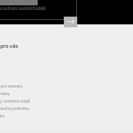
i ochrany osobních údajů
 pro vás
e pro miminko
mínky
y osobních údajů
záruční podmínky
tba