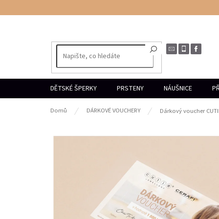
Přejít
na
obsah
DĚTSKÉ ŠPERKY
PRSTENY
NÁUŠNICE
PŘ
Domů
DÁRKOVÉ VOUCHERY
Dárkový voucher CUTI