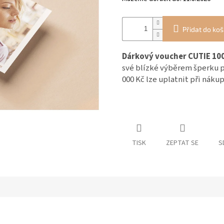
Přidat do koš
Dárkový voucher CUTIE 10
své blízké výběrem šperku p
000 Kč lze uplatnit při náku
TISK
ZEPTAT SE
S