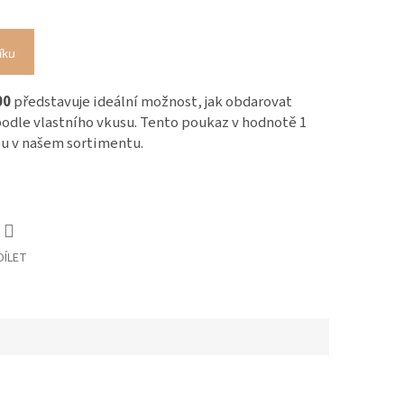
íku
00
představuje ideální možnost, jak obdarovat
odle vlastního vkusu. Tento poukaz v hodnotě 1
pu v našem sortimentu.
DÍLET