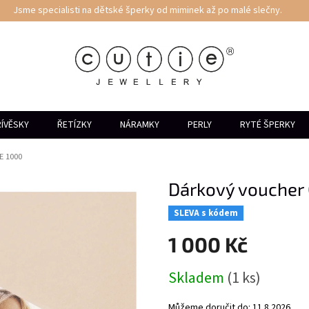
Jsme specialisti na dětské šperky od miminek až po malé slečny.
ÍVĚSKY
ŘETÍZKY
NÁRAMKY
PERLY
RYTÉ ŠPERKY
E 1000
Dárkový voucher
SLEVA s kódem
1 000 Kč
Měrná
Skladem
(1 ks)
cena:
Můžeme doručit do:
11.8.2026