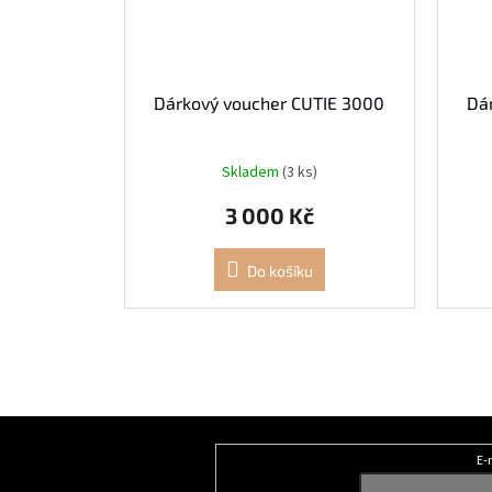
Dárkový voucher CUTIE 3000
Dá
Skladem
(3 ks)
3 000 Kč
Do košíku
Z
á
E-
Odebírat newsletter
p