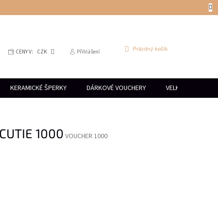
NÁKUPNÍ
Prázdný košík
CENY V:
CZK
Přihlášení
KOŠÍK
KERAMICKÉ ŠPERKY
DÁRKOVÉ VOUCHERY
VELKOOBCHOD
 CUTIE 1000
VOUCHER 1000